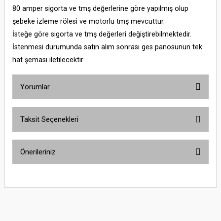
80 amper sigorta ve tmş değerlerine göre yapılmış olup
şebeke izleme rölesi ve motorlu tmş mevcuttur.
İsteğe göre sigorta ve tmş değerleri değiştirebilmektedir.
İstenmesi durumunda satın alım sonrası ges panosunun tek
hat şeması iletilecektir
Yorumlar
Taksit Seçenekleri
Bu ürüne ilk yorumu siz yapın!
Önerileriniz
Yorum Yaz
Bu ürünün fiyat bilgisi, resim, ürün açıklamalarında ve diğer konularda
yetersiz gördüğünüz noktaları öneri formunu kullanarak tarafımıza
iletebilirsiniz.
Görüş ve önerileriniz için teşekkür ederiz.