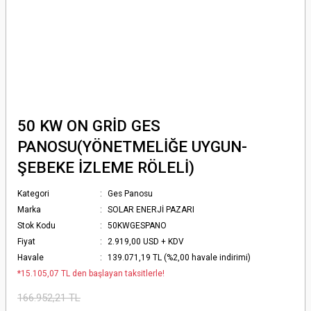
50 KW ON GRİD GES
PANOSU(YÖNETMELİĞE UYGUN-
ŞEBEKE İZLEME RÖLELİ)
Kategori
Ges Panosu
Marka
SOLAR ENERJİ PAZARI
Stok Kodu
50KWGESPANO
Fiyat
2.919,00 USD + KDV
Havale
139.071,19 TL (%2,00 havale indirimi)
*15.105,07 TL den başlayan taksitlerle!
166.952,21 TL