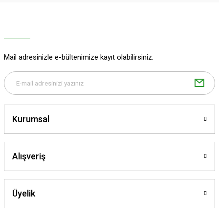
Ürün resmi kalitesiz, bozuk veya görüntülenemiyor.
Ürün açıklamasında eksik bilgiler bulunuyor.
Ürün bilgilerinde hatalar bulunuyor.
Ürün fiyatı diğer sitelerden daha pahalı.
Mail adresinizle e-bültenimize kayıt olabilirsiniz.
Bu ürüne benzer farklı alternatifler olmalı.
Kurumsal
Gönder
Alışveriş
Üyelik