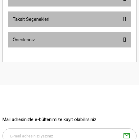
Taksit Seçenekleri
Bu ürüne ilk yorumu siz yapın!
Önerileriniz
Yorum Yaz
Bu ürünün fiyat bilgisi, resim, ürün açıklamalarında ve diğer konularda
yetersiz gördüğünüz noktaları öneri formunu kullanarak tarafımıza
iletebilirsiniz.
Görüş ve önerileriniz için teşekkür ederiz.
Ürün resmi kalitesiz, bozuk veya görüntülenemiyor.
Ürün açıklamasında eksik bilgiler bulunuyor.
Ürün bilgilerinde hatalar bulunuyor.
Ürün fiyatı diğer sitelerden daha pahalı.
Mail adresinizle e-bültenimize kayıt olabilirsiniz.
Bu ürüne benzer farklı alternatifler olmalı.