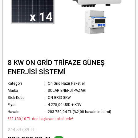
8 KW ON GRİD TRİFAZE GÜNEŞ
ENERJİSİ SİSTEMİ
Kategori
On Grid Hazır Paketler
Marka
SOLAR ENERJİ PAZARI
Stok Kodu
ON GRİD-8KW
Fiyat
4.275,00 USD + KDV
Havale
203.750,04 TL (%2,00 havale indirimi)
*22.130,10 TL den başlayan taksitlerle!
244.597,89 TL