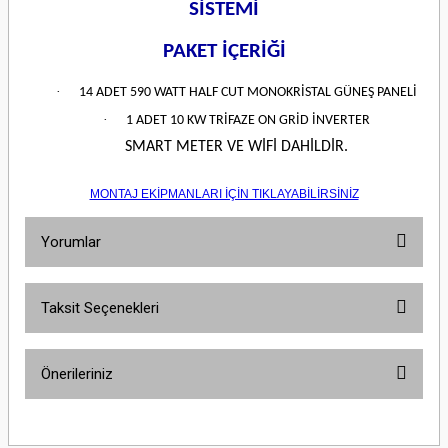
SİSTEMİ
PAKET İÇERİĞİ
·
14 ADET 590 WATT HALF CUT MONOKRİSTAL GÜNEŞ PANELİ
·
1 ADET 10 KW TRİFAZE ON GRİD İNVERTER
SMART METER VE WİFİ DAHİLDİR.
MONTAJ EKİPMANLARI İÇİN TIKLAYABİLİRSİNİZ
Yorumlar
Taksit Seçenekleri
Bu ürüne ilk yorumu siz yapın!
Önerileriniz
Yorum Yaz
Bu ürünün fiyat bilgisi, resim, ürün açıklamalarında ve diğer konularda
yetersiz gördüğünüz noktaları öneri formunu kullanarak tarafımıza