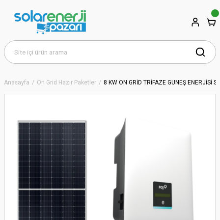
Anasayfa
On Grid Hazır Paketler
8 KW ON GRİD TRİFAZE GÜNEŞ ENERJİSİ Sİ