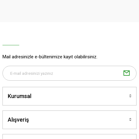
iletebilirsiniz.
Görüş ve önerileriniz için teşekkür ederiz.
Ürün resmi kalitesiz, bozuk veya görüntülenemiyor.
Ürün açıklamasında eksik bilgiler bulunuyor.
Ürün bilgilerinde hatalar bulunuyor.
Ürün fiyatı diğer sitelerden daha pahalı.
Mail adresinizle e-bültenimize kayıt olabilirsiniz.
Bu ürüne benzer farklı alternatifler olmalı.
Kurumsal
Gönder
Alışveriş