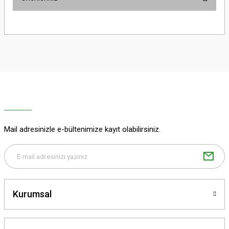
Yorum Yaz
Bu ürünün fiyat bilgisi, resim, ürün açıklamalarında ve diğer konularda
yetersiz gördüğünüz noktaları öneri formunu kullanarak tarafımıza
iletebilirsiniz.
Görüş ve önerileriniz için teşekkür ederiz.
Ürün resmi kalitesiz, bozuk veya görüntülenemiyor.
Ürün açıklamasında eksik bilgiler bulunuyor.
Ürün bilgilerinde hatalar bulunuyor.
Ürün fiyatı diğer sitelerden daha pahalı.
Mail adresinizle e-bültenimize kayıt olabilirsiniz.
Bu ürüne benzer farklı alternatifler olmalı.
Kurumsal
Gönder