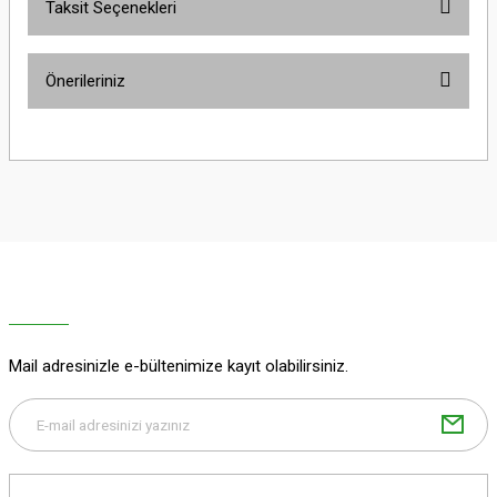
Taksit Seçenekleri
Bu ürüne ilk yorumu siz yapın!
Önerileriniz
Yorum Yaz
Bu ürünün fiyat bilgisi, resim, ürün açıklamalarında ve diğer konularda
yetersiz gördüğünüz noktaları öneri formunu kullanarak tarafımıza
iletebilirsiniz.
Görüş ve önerileriniz için teşekkür ederiz.
Ürün resmi kalitesiz, bozuk veya görüntülenemiyor.
Ürün açıklamasında eksik bilgiler bulunuyor.
Ürün bilgilerinde hatalar bulunuyor.
Ürün fiyatı diğer sitelerden daha pahalı.
Mail adresinizle e-bültenimize kayıt olabilirsiniz.
Bu ürüne benzer farklı alternatifler olmalı.