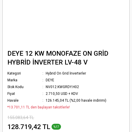
DEYE 12 KW MONOFAZE ON GRİD
HYBRİD İNVERTER LV-48 V
Kategori
Hybrid On Grid İnverterler
Marka
DEYE
Stok Kodu
NV012.KWGRDY.H02
Fiyat
2.710,50 USD + KDV
Havale
126.145,04 TL (%2,00 havale indirimi)
*13.701,11 TL den başlayan taksitlerle!
155.083,64 TL
128.719,42 TL
%17