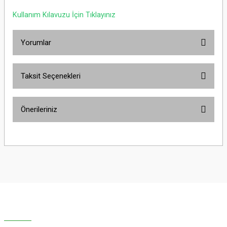
Kullanım Kılavuzu İçin Tıklayınız
Yorumlar
Taksit Seçenekleri
Bu ürüne ilk yorumu siz yapın!
Önerileriniz
Yorum Yaz
Bu ürünün fiyat bilgisi, resim, ürün açıklamalarında ve diğer konularda
yetersiz gördüğünüz noktaları öneri formunu kullanarak tarafımıza
iletebilirsiniz.
Görüş ve önerileriniz için teşekkür ederiz.
Ürün resmi kalitesiz, bozuk veya görüntülenemiyor.
Ürün açıklamasında eksik bilgiler bulunuyor.
Ürün bilgilerinde hatalar bulunuyor.