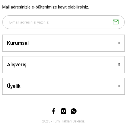
Ürün fiyatı diğer sitelerden daha pahalı.
Mail adresinizle e-bültenimize kayıt olabilirsiniz.
Bu ürüne benzer farklı alternatifler olmalı.
Kurumsal
Gönder
Alışveriş
Üyelik
2025 - Tüm Hakları Saklıdır.