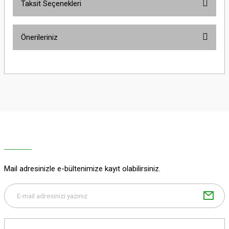
Taksit Seçenekleri
Bu ürüne ilk yorumu siz yapın!
Önerileriniz
Yorum Yaz
Bu ürünün fiyat bilgisi, resim, ürün açıklamalarında ve diğer konularda
yetersiz gördüğünüz noktaları öneri formunu kullanarak tarafımıza
iletebilirsiniz.
Görüş ve önerileriniz için teşekkür ederiz.
Ürün resmi kalitesiz, bozuk veya görüntülenemiyor.
Ürün açıklamasında eksik bilgiler bulunuyor.
Ürün bilgilerinde hatalar bulunuyor.
Ürün fiyatı diğer sitelerden daha pahalı.
Mail adresinizle e-bültenimize kayıt olabilirsiniz.
Bu ürüne benzer farklı alternatifler olmalı.