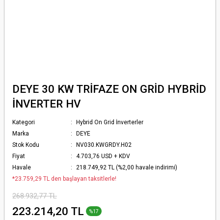
DEYE 30 KW TRİFAZE ON GRİD HYBRİD
İNVERTER HV
Kategori
Hybrid On Grid İnverterler
Marka
DEYE
Stok Kodu
NV030.KWGRDY.H02
Fiyat
4.703,76 USD + KDV
Havale
218.749,92 TL (%2,00 havale indirimi)
*23.759,29 TL den başlayan taksitlerle!
268.932,77 TL
223.214,20 TL
%17