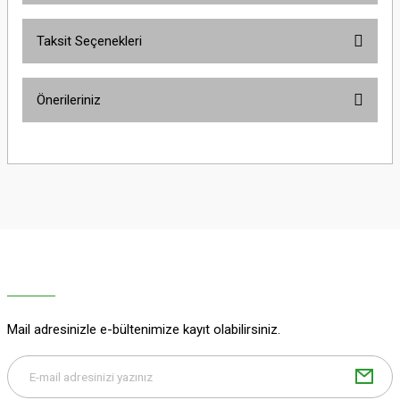
Taksit Seçenekleri
Bu ürüne ilk yorumu siz yapın!
Önerileriniz
Yorum Yaz
Bu ürünün fiyat bilgisi, resim, ürün açıklamalarında ve diğer konularda
yetersiz gördüğünüz noktaları öneri formunu kullanarak tarafımıza
iletebilirsiniz.
Görüş ve önerileriniz için teşekkür ederiz.
Ürün resmi kalitesiz, bozuk veya görüntülenemiyor.
Ürün açıklamasında eksik bilgiler bulunuyor.
Ürün bilgilerinde hatalar bulunuyor.
Ürün fiyatı diğer sitelerden daha pahalı.
Mail adresinizle e-bültenimize kayıt olabilirsiniz.
Bu ürüne benzer farklı alternatifler olmalı.