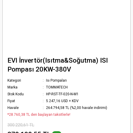
EVI İnvertör(Isıtma&Soğutma) ISI
Pompası 20KW-380V
Kategori
Isı Pompaları
Marka
TOMMATECH
Stok Kodu
HP-RST-TF-020-N-M1
Fiyat
5.247,16 USD + KDV
Havale
264.794,58 TL (%2,00 havale indirimi)
*28.760,38 TL den başlayan taksitlerle!
300.220,61 TL