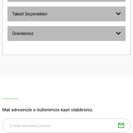
Taksit Seçenekleri
Bu ürüne ilk yorumu siz yapın!
Önerileriniz
Yorum Yaz
Bu ürünün fiyat bilgisi, resim, ürün açıklamalarında ve diğer konularda
yetersiz gördüğünüz noktaları öneri formunu kullanarak tarafımıza
iletebilirsiniz.
Görüş ve önerileriniz için teşekkür ederiz.
Ürün resmi kalitesiz, bozuk veya görüntülenemiyor.
Ürün açıklamasında eksik bilgiler bulunuyor.
Ürün bilgilerinde hatalar bulunuyor.
Ürün fiyatı diğer sitelerden daha pahalı.
Mail adresinizle e-bültenimize kayıt olabilirsiniz.
Bu ürüne benzer farklı alternatifler olmalı.