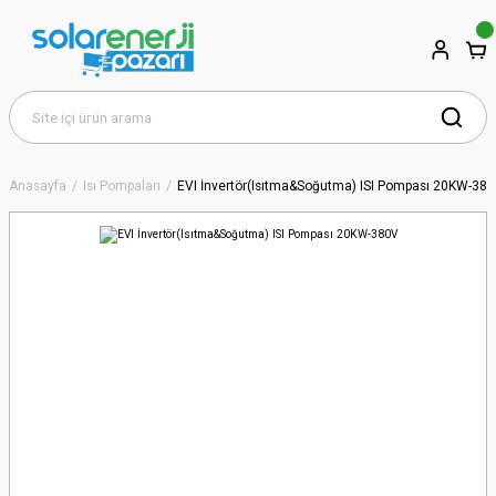
Anasayfa
Isı Pompaları
EVI İnvertör(Isıtma&Soğutma) ISI Pompası 20KW-38