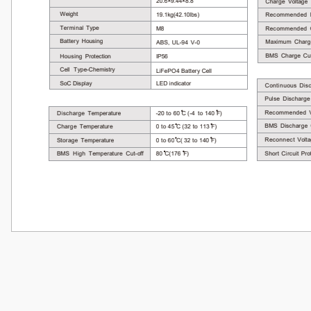
Bu ürünün fiyat bilgisi, resim, ürün açıklamalarında ve diğer konularda
Görüş ve önerileriniz için teşekkür ederiz.
Ürün resmi kalitesiz, bozuk veya görüntülenemiyor.
Ürün açıklamasında eksik bilgiler bulunuyor.
Ürün bilgilerinde hatalar bulunuyor.