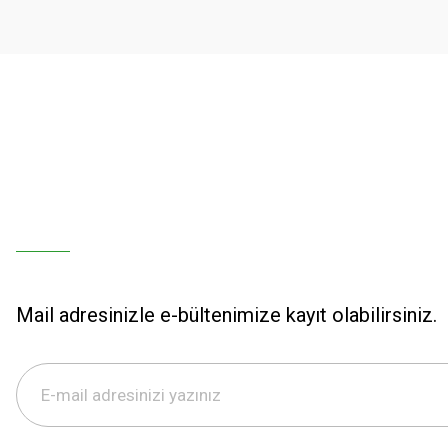
Ürün fiyatı diğer sitelerden daha pahalı.
Bu ürüne benzer farklı alternatifler olmalı.
Mail adresinizle e-bültenimize kayıt olabilirsiniz.