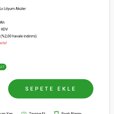
 Lv Lityum Aküler
0Ah
+ KDV
(%2,00 havale indirimi)
erle!
%17
SEPETE EKLE
rum Yap
Tavsiye Et
Fiyatı Alarmı