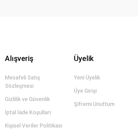
Alışveriş
Üyelik
Mesafeli Satış
Yeni Üyelik
Sözleşmesi
Üye Girişi
Gizlilik ve Güvenlik
Şifremi Unuttum
İptal İade Koşullari
Kişisel Veriler Politikası