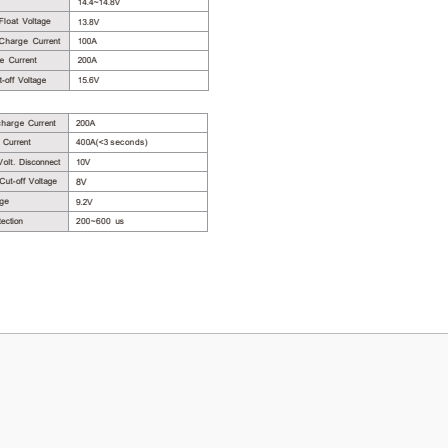
 yetersiz gördüğünüz noktaları öneri formunu kullanarak tarafımıza iletebilirsini
Bu ürüne ilk yorumu siz yapın!
Yorum Yaz