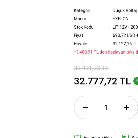
Kategori
Düşük Voltaj
Marka
EXELON
Stok Kodu
LIT 12V - 20
Fiyat
690,72 USD 
Havale
32.122,16 TL 
*3.488,91 TL den başlayan taksitl
39.491,23 TL
32.777,72 TL
Yo