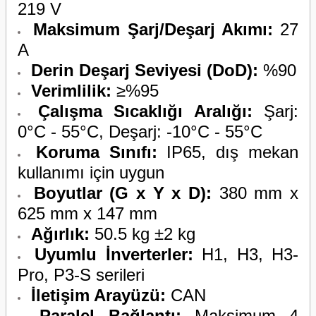
219 V
Maksimum Şarj/Deşarj Akımı:
27
A
Derin Deşarj Seviyesi (DoD):
%90
Verimlilik:
≥%95
Çalışma Sıcaklığı Aralığı:
Şarj:
0°C - 55°C, Deşarj: -10°C - 55°C
Koruma Sınıfı:
IP65, dış mekan
kullanımı için uygun
Boyutlar (G x Y x D):
380 mm x
625 mm x 147 mm
Ağırlık:
50.5 kg ±2 kg
Uyumlu İnverterler:
H1, H3, H3-
Pro, P3-S serileri
İletişim Arayüzü:
CAN
Paralel Bağlantı:
Maksimum 4