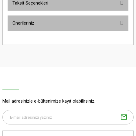
Taksit Seçenekleri
Bu ürüne ilk yorumu siz yapın!
Önerileriniz
Yorum Yaz
Bu ürünün fiyat bilgisi, resim, ürün açıklamalarında ve diğer konularda
yetersiz gördüğünüz noktaları öneri formunu kullanarak tarafımıza
iletebilirsiniz.
Görüş ve önerileriniz için teşekkür ederiz.
Ürün resmi kalitesiz, bozuk veya görüntülenemiyor.
Ürün açıklamasında eksik bilgiler bulunuyor.
Ürün bilgilerinde hatalar bulunuyor.
Ürün fiyatı diğer sitelerden daha pahalı.
Mail adresinizle e-bültenimize kayıt olabilirsiniz.
Bu ürüne benzer farklı alternatifler olmalı.