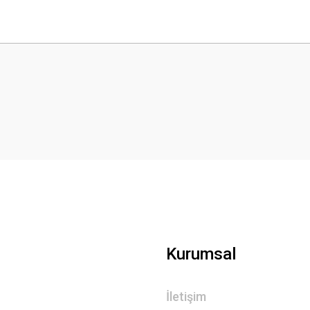
 yetersiz gördüğünüz noktaları öneri formunu kullanarak tarafımıza iletebilirsini
Bu ürüne ilk yorumu siz yapın!
Yorum Yaz
Gönder
Kurumsal
İletişim