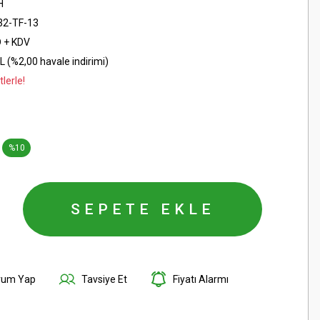
H
32-TF-13
D + KDV
L (%2,00 havale indirimi)
lerle!
%10
SEPETE EKLE
rum Yap
Tavsiye Et
Fiyatı Alarmı