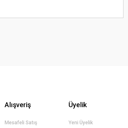
z.
Alışveriş
Üyelik
Mesafeli Satış
Yeni Üyelik