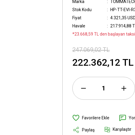
Marka
TOMMATEC
Stok Kodu
HP-TT-EVI-R
Fiyat
4.321,35 US
Havale
217.914,88 T
*23.668,59 TL den başlayan taksit
247.069,02 TL
222.362,12 TL
Yo
Karşılaştır
Paylaş