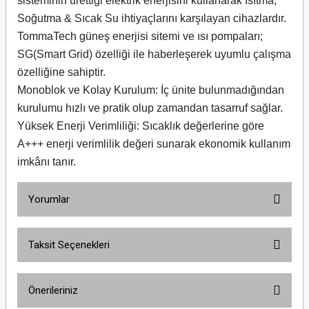
sisteminin ürettiği elektrik enerjisini kullanarak Isıtma,
Soğutma & Sıcak Su ihtiyaçlarını karşılayan cihazlardır.
TommaTech güneş enerjisi sitemi ve ısı pompaları;
SG(Smart Grid) özelliği ile haberleşerek uyumlu çalışma
özelliğine sahiptir.
Monoblok ve Kolay Kurulum: İç ünite bulunmadığından
kurulumu hızlı ve pratik olup zamandan tasarruf sağlar.
Yüksek Enerji Verimliliği: Sıcaklık değerlerine göre
A+++ enerji verimlilik değeri sunarak ekonomik kullanım
imkânı tanır.
Yorumlar
Taksit Seçenekleri
Bu ürüne ilk yorumu siz yapın!
Önerileriniz
Yorum Yaz