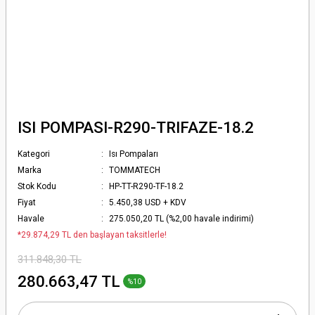
ISI POMPASI-R290-TRIFAZE-18.2
Kategori
Isı Pompaları
Marka
TOMMATECH
Stok Kodu
HP-TT-R290-TF-18.2
Fiyat
5.450,38 USD + KDV
Havale
275.050,20 TL (%2,00 havale indirimi)
*29.874,29 TL den başlayan taksitlerle!
311.848,30 TL
280.663,47 TL
%10