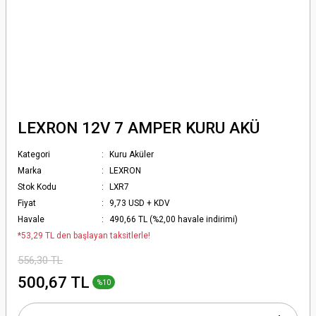
LEXRON 12V 7 AMPER KURU AKÜ
Kategori
Kuru Aküler
Marka
LEXRON
Stok Kodu
LXR7
Fiyat
9,73 USD + KDV
Havale
490,66 TL (%2,00 havale indirimi)
*53,29 TL den başlayan taksitlerle!
556,30 TL
500,67 TL
%10