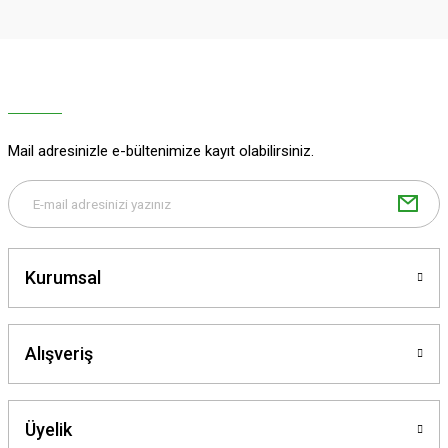
Ürün resmi kalitesiz, bozuk veya görüntülenemiyor.
Ürün açıklamasında eksik bilgiler bulunuyor.
Ürün bilgilerinde hatalar bulunuyor.
Ürün fiyatı diğer sitelerden daha pahalı.
Mail adresinizle e-bültenimize kayıt olabilirsiniz.
Bu ürüne benzer farklı alternatifler olmalı.
Kurumsal
Gönder
Alışveriş
Üyelik