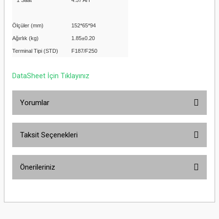
1 Saat
4.57 AH
Ölçüler (mm)
152*65*94
Ağırlık (kg)
1.85±0.20
Terminal Tipi (STD)
F187/F250
DataSheet İçin Tıklayınız
Yorumlar
Taksit Seçenekleri
Bu ürüne ilk yorumu siz yapın!
Önerileriniz
Yorum Yaz
Bu ürünün fiyat bilgisi, resim, ürün açıklamalarında ve diğer konularda
yetersiz gördüğünüz noktaları öneri formunu kullanarak tarafımıza
iletebilirsiniz.
Görüş ve önerileriniz için teşekkür ederiz.