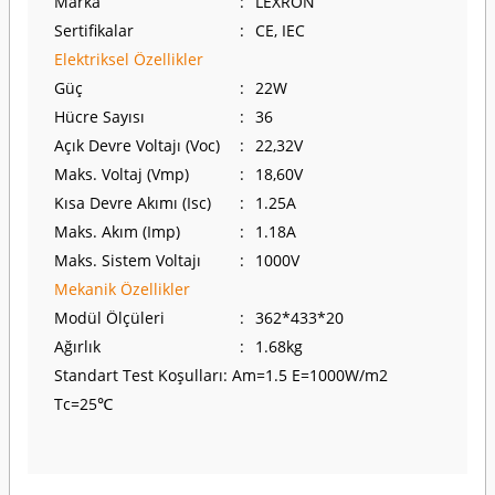
Marka
:
LEXRON
Sertifikalar
:
CE, IEC
Elektriksel Özellikler
Güç
:
22W
Hücre Sayısı
:
36
Açık Devre Voltajı (Voc)
:
22,32V
Maks. Voltaj (Vmp)
:
18,60V
Kısa Devre Akımı (Isc)
:
1.25A
Maks. Akım (Imp)
:
1.18A
Maks. Sistem Voltajı
:
1000V
Mekanik Özellikler
Modül Ölçüleri
:
362*433*20
Ağırlık
:
1.68kg
Standart Test Koşulları: Am=1.5 E=1000W/m2
Tc=25℃