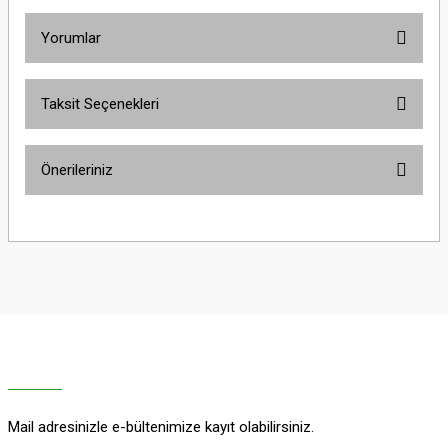
Yorumlar
Taksit Seçenekleri
Bu ürüne ilk yorumu siz yapın!
Önerileriniz
Yorum Yaz
Bu ürünün fiyat bilgisi, resim, ürün açıklamalarında ve diğer konularda
yetersiz gördüğünüz noktaları öneri formunu kullanarak tarafımıza
iletebilirsiniz.
Görüş ve önerileriniz için teşekkür ederiz.
Ürün resmi kalitesiz, bozuk veya görüntülenemiyor.
Ürün açıklamasında eksik bilgiler bulunuyor.
Ürün bilgilerinde hatalar bulunuyor.
Ürün fiyatı diğer sitelerden daha pahalı.
Mail adresinizle e-bültenimize kayıt olabilirsiniz.
Bu ürüne benzer farklı alternatifler olmalı.