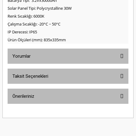
Batarya Tipi: 3.2Vx30000Ah
Solar Panel Tipi: Polycrystalline 30W
Renk Sıcaklığı: 6000K
Çalışma Sıcaklığı: -20°C ~ 50°C
IP Derecesi: IP65
Ürün Ölçüleri (mm): 835x335mm
Yorumlar
Taksit Seçenekleri
Bu ürüne ilk yorumu siz yapın!
Önerileriniz
Yorum Yaz
Bu ürünün fiyat bilgisi, resim, ürün açıklamalarında ve diğer konularda
yetersiz gördüğünüz noktaları öneri formunu kullanarak tarafımıza
iletebilirsiniz.
Görüş ve önerileriniz için teşekkür ederiz.