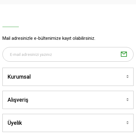
Ürün resmi kalitesiz, bozuk veya görüntülenemiyor.
Ürün açıklamasında eksik bilgiler bulunuyor.
Ürün bilgilerinde hatalar bulunuyor.
Ürün fiyatı diğer sitelerden daha pahalı.
Mail adresinizle e-bültenimize kayıt olabilirsiniz.
Bu ürüne benzer farklı alternatifler olmalı.
Kurumsal
Gönder
Alışveriş
Üyelik