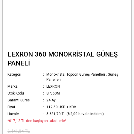
LEXRON 360 MONOKRİSTAL GÜNEŞ
PANELİ
Kategori
Monokristal Topcon Güneş Panelleri
,
Güneş
Panelleri
Marka
LEXRON
Stok Kodu
SP360M
Garanti Süresi
24 Ay
Fiyat
112,59 USD + KDV
Havale
5.681,79 TL (%2,00 havale indirimi)
*617,12 TL den başlayan taksitlerle!
6.441,94 TL