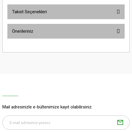
Taksit Seçenekleri
Bu ürüne ilk yorumu siz yapın!
Önerileriniz
Yorum Yaz
Bu ürünün fiyat bilgisi, resim, ürün açıklamalarında ve diğer konularda
yetersiz gördüğünüz noktaları öneri formunu kullanarak tarafımıza
iletebilirsiniz.
Görüş ve önerileriniz için teşekkür ederiz.
Ürün resmi kalitesiz, bozuk veya görüntülenemiyor.
Ürün açıklamasında eksik bilgiler bulunuyor.
Ürün bilgilerinde hatalar bulunuyor.
Ürün fiyatı diğer sitelerden daha pahalı.
Mail adresinizle e-bültenimize kayıt olabilirsiniz.
Bu ürüne benzer farklı alternatifler olmalı.