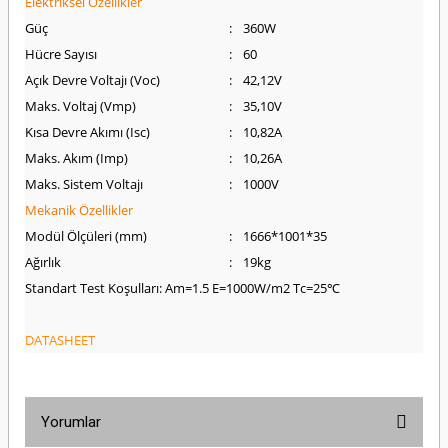
Elektriksel Özellikler
Güç
:
360W
Hücre Sayısı
:
60
Açık Devre Voltajı (Voc)
:
42,12V
Maks. Voltaj (Vmp)
:
35,10V
Kısa Devre Akımı (Isc)
:
10,82A
Maks. Akım (Imp)
:
10,26A
Maks. Sistem Voltajı
:
1000V
Mekanik Özellikler
Modül Ölçüleri (mm)
:
1666*1001*35
Ağırlık
:
19kg
Standart Test Koşulları: Am=1.5 E=1000W/m2 Tc=25℃
DATASHEET
Yorumlar