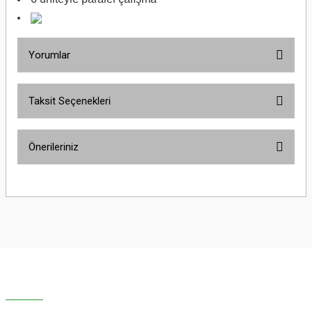
Yorumlar
Taksit Seçenekleri
Bu ürüne ilk yorumu siz yapın!
Önerileriniz
Yorum Yaz
Bu ürünün fiyat bilgisi, resim, ürün açıklamalarında ve diğer konularda
yetersiz gördüğünüz noktaları öneri formunu kullanarak tarafımıza
iletebilirsiniz.
Görüş ve önerileriniz için teşekkür ederiz.
Ürün resmi kalitesiz, bozuk veya görüntülenemiyor.
Ürün açıklamasında eksik bilgiler bulunuyor.
Ürün bilgilerinde hatalar bulunuyor.