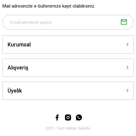
Ürün fiyatı diğer sitelerden daha pahalı.
Mail adresinizle e-bültenimize kayıt olabilirsiniz.
Bu ürüne benzer farklı alternatifler olmalı.
Kurumsal
Gönder
Alışveriş
Üyelik
2025 - Tüm Hakları Saklıdır.