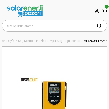
Anasayfa
Şarj Kontrol Cihazları
Mppt Şarj Regülatörleri
MEXXSUN 12/24/4