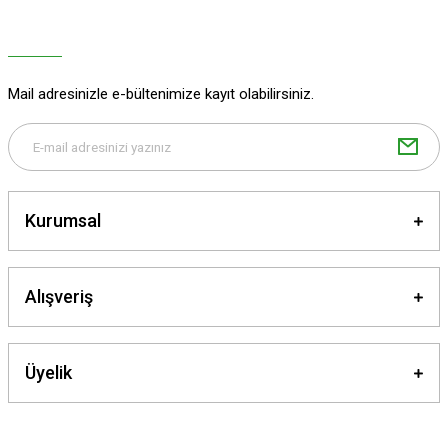
Ürün açıklamasında eksik bilgiler bulunuyor.
Ürün bilgilerinde hatalar bulunuyor.
Ürün fiyatı diğer sitelerden daha pahalı.
Mail adresinizle e-bültenimize kayıt olabilirsiniz.
Bu ürüne benzer farklı alternatifler olmalı.
Kurumsal
Gönder
Alışveriş
Üyelik