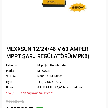
MEXXSUN 12/24/48 V 60 AMPER
MPPT ŞARJ REGÜLATÖRÜ(MPK8)
Kategori
Mppt Şarj Regülatörleri
Marka
MEXXSUN
Stok Kodu
RG060.18MPMX.005
Fiyat
150,12 USD + KDV
Havale
6.818,14 TL (%2,00 havale indirimi)
*740,55 TL den başlayan taksitlerle!
8.589,25 TL