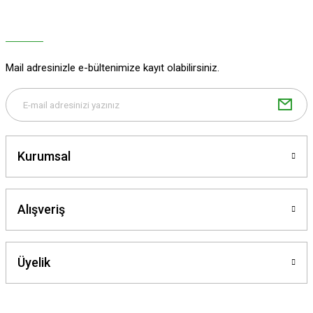
Ürün açıklamasında eksik bilgiler bulunuyor.
Ürün bilgilerinde hatalar bulunuyor.
Ürün fiyatı diğer sitelerden daha pahalı.
Mail adresinizle e-bültenimize kayıt olabilirsiniz.
Bu ürüne benzer farklı alternatifler olmalı.
Kurumsal
Gönder
Alışveriş
Üyelik