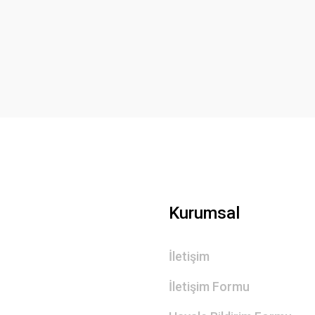
Bu ürüne ilk yorumu siz yapın!
Yorum Yaz
Gönder
Kurumsal
İletişim
İletişim Formu