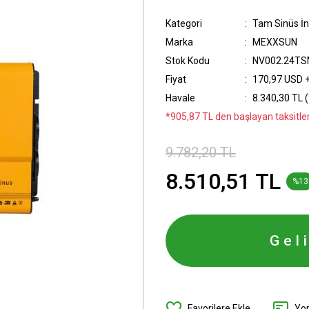
Kategori
Tam Sinüs İn
Marka
MEXXSUN
Stok Kodu
NV002.24TS
Fiyat
170,97 USD 
Havale
8.340,30 TL (
*905,87 TL den başlayan taksitler
9.782,20 TL
8.510,51 TL
%13
Gel
Yo