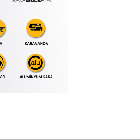
 yetersiz gördüğünüz noktaları öneri formunu kullanarak tarafımıza iletebilirsini