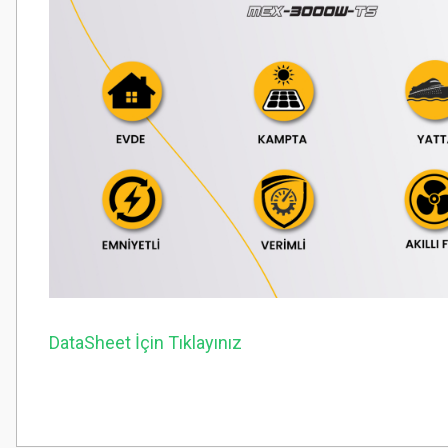
DataSheet İçin Tıklayınız
Bu ürünün fiyat bilgisi, resim, ürün açıklamalarında ve diğer konularda
Görüş ve önerileriniz için teşekkür ederiz.