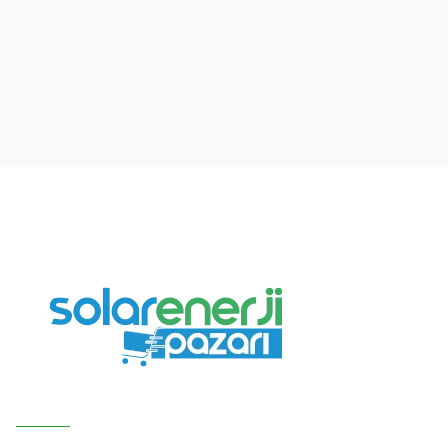
Ürün resmi kalitesiz, bozuk veya görüntülenemiyor.
Ürün açıklamasında eksik bilgiler bulunuyor.
Ürün bilgilerinde hatalar bulunuyor.
Ürün fiyatı diğer sitelerden daha pahalı.
Bu ürüne benzer farklı alternatifler olmalı.