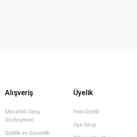
Alışveriş
Üyelik
Mesafeli Satış
Yeni Üyelik
Sözleşmesi
Üye Girişi
Gizlilik ve Güvenlik