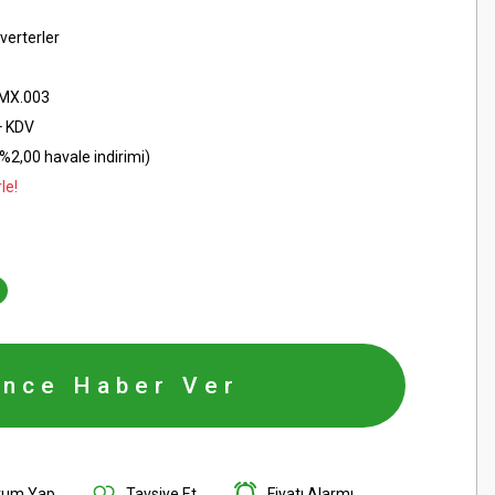
verterler
MX.003
+ KDV
%2,00 havale indirimi)
le!
ince Haber Ver
rum Yap
Tavsiye Et
Fiyatı Alarmı