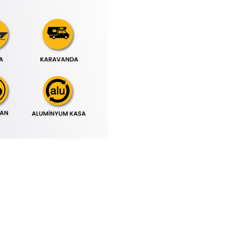
 yetersiz gördüğünüz noktaları öneri formunu kullanarak tarafımıza iletebilirsini