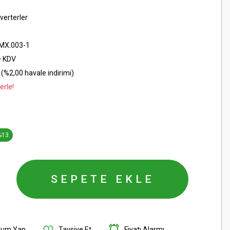
verterler
MX.003-1
+ KDV
(%2,00 havale indirimi)
erle!
%13
SEPETE EKLE
rum Yap
Tavsiye Et
Fiyatı Alarmı