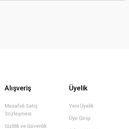
Alışveriş
Üyelik
Mesafeli Satış
Yeni Üyelik
Sözleşmesi
Üye Girişi
Gizlilik ve Güvenlik