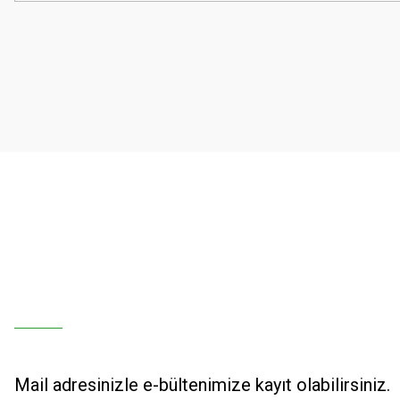
Ürün resmi kalitesiz, bozuk veya görüntülenemiyor.
Ürün açıklamasında eksik bilgiler bulunuyor.
Ürün bilgilerinde hatalar bulunuyor.
Ürün fiyatı diğer sitelerden daha pahalı.
Bu ürüne benzer farklı alternatifler olmalı.
Mail adresinizle e-bültenimize kayıt olabilirsiniz.