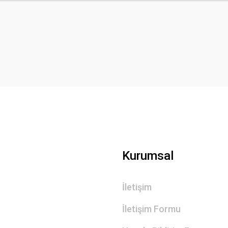
Bu ürüne ilk yorumu siz yapın!
Yorum Yaz
Gönder
Kurumsal
İletişim
İletişim Formu