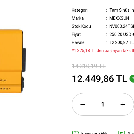
Kategori
Tam Sinüs İn
Marka
MEXXSUN
Stok Kodu
NV003.24TS
Fiyat
250,20 USD 
Havale
12.200,87 TL 
*1.325,18 TL den başlayan taksitl
14.310,19 TL
12.449,86 TL
Yo