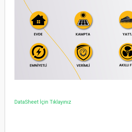
DataSheet İçin Tıklayınız
Bu ürünün fiyat bilgisi, resim, ürün açıklamalarında ve diğer konularda
Görüş ve önerileriniz için teşekkür ederiz.