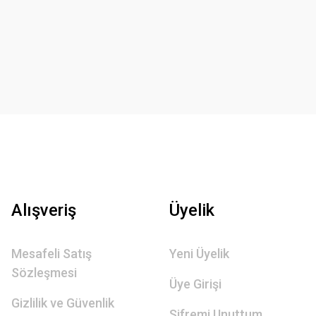
Alışveriş
Üyelik
Mesafeli Satış
Yeni Üyelik
Sözleşmesi
Üye Girişi
Gizlilik ve Güvenlik
Şifremi Unuttum