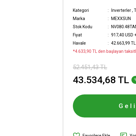
Kategori
İnverterler
,
T
Marka
MEXXSUN
Stok Kodu
NV080.48TA
Fiyat
917,40 USD 
Havale
42.663,99 TL 
*4.633,90 TL den başlayan taksitl
52.451,43 TL
43.534,68 TL
Gel
Yo