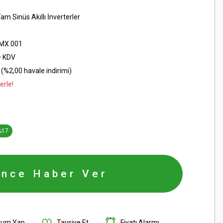
am Sinüs Akıllı İnverterler
MX.001
+ KDV
(%2,00 havale indirimi)
erle!
%17
ince Haber Ver
rum Yap
Tavsiye Et
Fiyatı Alarmı