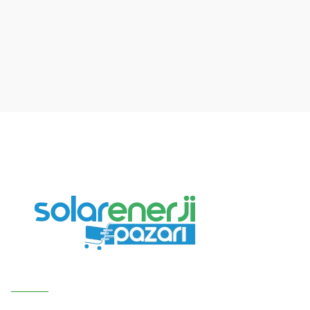
Ürün resmi kalitesiz, bozuk veya görüntülenemiyor.
Ürün açıklamasında eksik bilgiler bulunuyor.
Ürün bilgilerinde hatalar bulunuyor.
Ürün fiyatı diğer sitelerden daha pahalı.
Bu ürüne benzer farklı alternatifler olmalı.