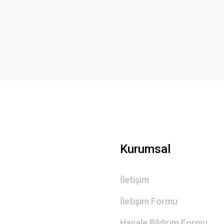
Bu ürüne ilk yorumu siz yapın!
Yorum Yaz
Gönder
Kurumsal
İletişim
İletişim Formu
Havale Bildirim Formu