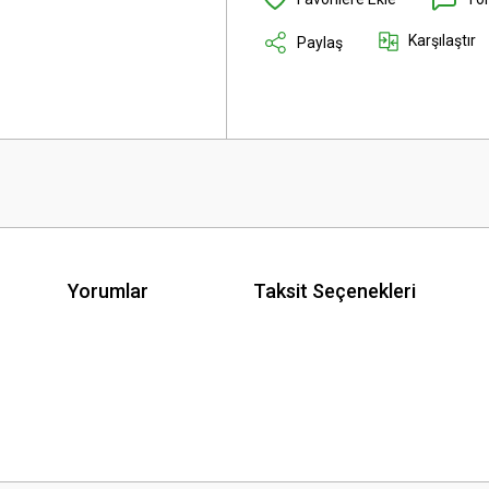
Karşılaştır
Paylaş
Yorumlar
Taksit Seçenekleri
 yetersiz gördüğünüz noktaları öneri formunu kullanarak tarafımıza iletebilirsini