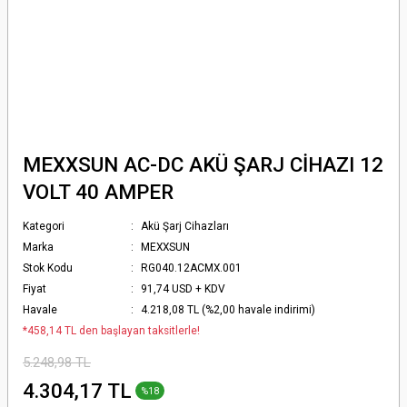
MEXXSUN AC-DC AKÜ ŞARJ CİHAZI 12
VOLT 40 AMPER
Kategori
Akü Şarj Cihazları
Marka
MEXXSUN
Stok Kodu
RG040.12ACMX.001
Fiyat
91,74 USD + KDV
Havale
4.218,08 TL (%2,00 havale indirimi)
*458,14 TL den başlayan taksitlerle!
5.248,98 TL
4.304,17 TL
%18