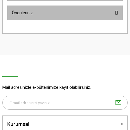
Önerileriniz
Yorum Yaz
Bu ürünün fiyat bilgisi, resim, ürün açıklamalarında ve diğer konularda
yetersiz gördüğünüz noktaları öneri formunu kullanarak tarafımıza
iletebilirsiniz.
Görüş ve önerileriniz için teşekkür ederiz.
Ürün resmi kalitesiz, bozuk veya görüntülenemiyor.
Ürün açıklamasında eksik bilgiler bulunuyor.
Ürün bilgilerinde hatalar bulunuyor.
Ürün fiyatı diğer sitelerden daha pahalı.
Mail adresinizle e-bültenimize kayıt olabilirsiniz.
Bu ürüne benzer farklı alternatifler olmalı.
Kurumsal
Gönder