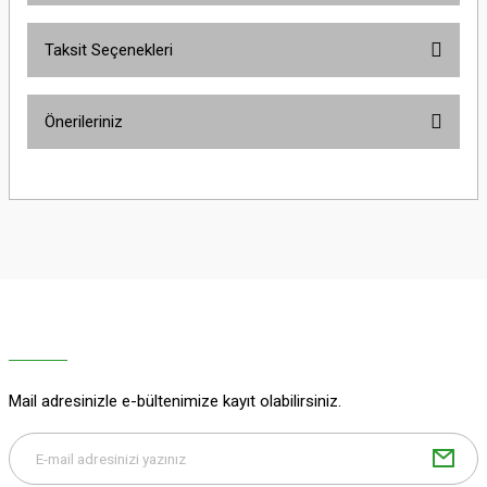
Taksit Seçenekleri
Bu ürüne ilk yorumu siz yapın!
Önerileriniz
Yorum Yaz
Bu ürünün fiyat bilgisi, resim, ürün açıklamalarında ve diğer konularda
yetersiz gördüğünüz noktaları öneri formunu kullanarak tarafımıza
iletebilirsiniz.
Görüş ve önerileriniz için teşekkür ederiz.
Ürün resmi kalitesiz, bozuk veya görüntülenemiyor.
Ürün açıklamasında eksik bilgiler bulunuyor.
Ürün bilgilerinde hatalar bulunuyor.
Ürün fiyatı diğer sitelerden daha pahalı.
Mail adresinizle e-bültenimize kayıt olabilirsiniz.
Bu ürüne benzer farklı alternatifler olmalı.