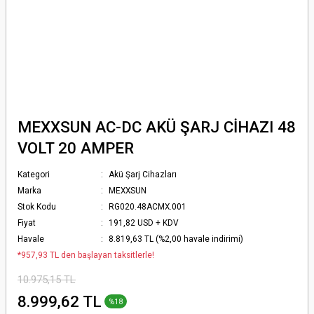
MEXXSUN AC-DC AKÜ ŞARJ CİHAZI 48
VOLT 20 AMPER
Kategori
Akü Şarj Cihazları
Marka
MEXXSUN
Stok Kodu
RG020.48ACMX.001
Fiyat
191,82 USD + KDV
Havale
8.819,63 TL (%2,00 havale indirimi)
*957,93 TL den başlayan taksitlerle!
10.975,15 TL
8.999,62 TL
%18