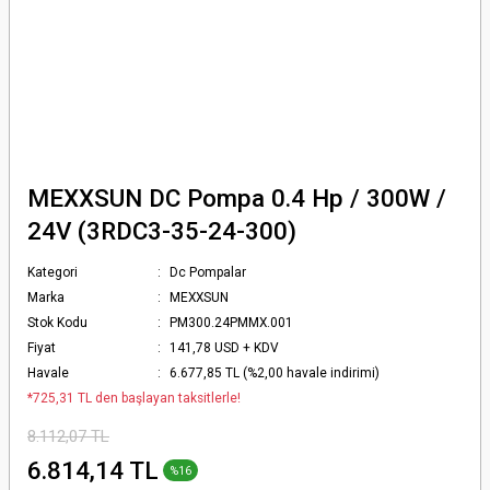
MEXXSUN DC Pompa 0.4 Hp / 300W /
24V (3RDC3-35-24-300)
Kategori
Dc Pompalar
Marka
MEXXSUN
Stok Kodu
PM300.24PMMX.001
Fiyat
141,78 USD + KDV
Havale
6.677,85 TL (%2,00 havale indirimi)
*725,31 TL den başlayan taksitlerle!
8.112,07 TL
6.814,14 TL
%16