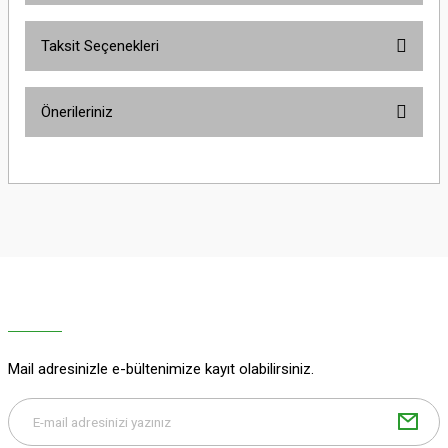
Taksit Seçenekleri
Bu ürüne ilk yorumu siz yapın!
Önerileriniz
Yorum Yaz
Bu ürünün fiyat bilgisi, resim, ürün açıklamalarında ve diğer konularda
yetersiz gördüğünüz noktaları öneri formunu kullanarak tarafımıza
iletebilirsiniz.
Görüş ve önerileriniz için teşekkür ederiz.
Ürün resmi kalitesiz, bozuk veya görüntülenemiyor.
Ürün açıklamasında eksik bilgiler bulunuyor.
Ürün bilgilerinde hatalar bulunuyor.
Ürün fiyatı diğer sitelerden daha pahalı.
Mail adresinizle e-bültenimize kayıt olabilirsiniz.
Bu ürüne benzer farklı alternatifler olmalı.