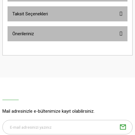
Taksit Seçenekleri
Bu ürüne ilk yorumu siz yapın!
Önerileriniz
Yorum Yaz
Bu ürünün fiyat bilgisi, resim, ürün açıklamalarında ve diğer konularda
yetersiz gördüğünüz noktaları öneri formunu kullanarak tarafımıza
iletebilirsiniz.
Görüş ve önerileriniz için teşekkür ederiz.
Ürün resmi kalitesiz, bozuk veya görüntülenemiyor.
Ürün açıklamasında eksik bilgiler bulunuyor.
Ürün bilgilerinde hatalar bulunuyor.
Ürün fiyatı diğer sitelerden daha pahalı.
Mail adresinizle e-bültenimize kayıt olabilirsiniz.
Bu ürüne benzer farklı alternatifler olmalı.