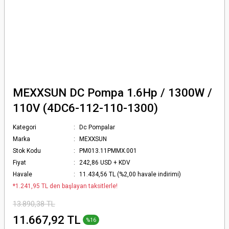
MEXXSUN DC Pompa 1.6Hp / 1300W /
110V (4DC6-112-110-1300)
Kategori
Dc Pompalar
Marka
MEXXSUN
Stok Kodu
PM013.11PMMX.001
Fiyat
242,86 USD + KDV
Havale
11.434,56 TL (%2,00 havale indirimi)
*1.241,95 TL den başlayan taksitlerle!
13.890,38 TL
11.667,92 TL
%16