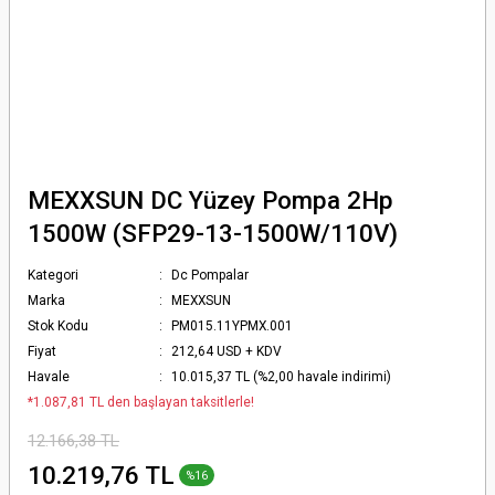
MEXXSUN DC Yüzey Pompa 2Hp
1500W (SFP29-13-1500W/110V)
Kategori
Dc Pompalar
Marka
MEXXSUN
Stok Kodu
PM015.11YPMX.001
Fiyat
212,64 USD + KDV
Havale
10.015,37 TL (%2,00 havale indirimi)
*1.087,81 TL den başlayan taksitlerle!
12.166,38 TL
10.219,76 TL
%16