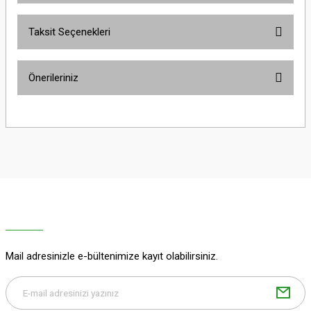
Taksit Seçenekleri
Bu ürüne ilk yorumu siz yapın!
Önerileriniz
Yorum Yaz
Bu ürünün fiyat bilgisi, resim, ürün açıklamalarında ve diğer konularda
yetersiz gördüğünüz noktaları öneri formunu kullanarak tarafımıza
iletebilirsiniz.
Görüş ve önerileriniz için teşekkür ederiz.
Ürün resmi kalitesiz, bozuk veya görüntülenemiyor.
Ürün açıklamasında eksik bilgiler bulunuyor.
Ürün bilgilerinde hatalar bulunuyor.
Ürün fiyatı diğer sitelerden daha pahalı.
Mail adresinizle e-bültenimize kayıt olabilirsiniz.
Bu ürüne benzer farklı alternatifler olmalı.