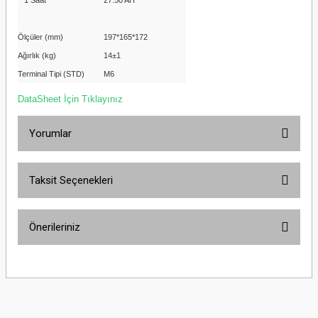
1 Saat
27.50 AH
Ölçüler (mm)
197*165*172
Ağırlık (kg)
14±1
Terminal Tipi (STD)
M6
DataSheet İçin Tıklayınız
Yorumlar
Taksit Seçenekleri
Bu ürüne ilk yorumu siz yapın!
Önerileriniz
Yorum Yaz
Bu ürünün fiyat bilgisi, resim, ürün açıklamalarında ve diğer konularda
yetersiz gördüğünüz noktaları öneri formunu kullanarak tarafımıza
iletebilirsiniz.
Görüş ve önerileriniz için teşekkür ederiz.