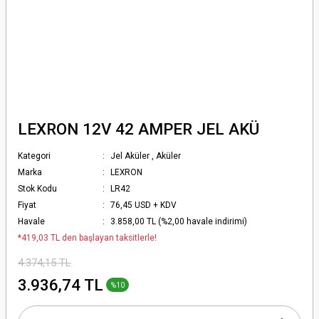
LEXRON 12V 42 AMPER JEL AKÜ
Kategori
Jel Aküler
,
Aküler
Marka
LEXRON
Stok Kodu
LR42
Fiyat
76,45 USD + KDV
Havale
3.858,00 TL (%2,00 havale indirimi)
*419,03 TL den başlayan taksitlerle!
4.374,15 TL
3.936,74 TL
%10