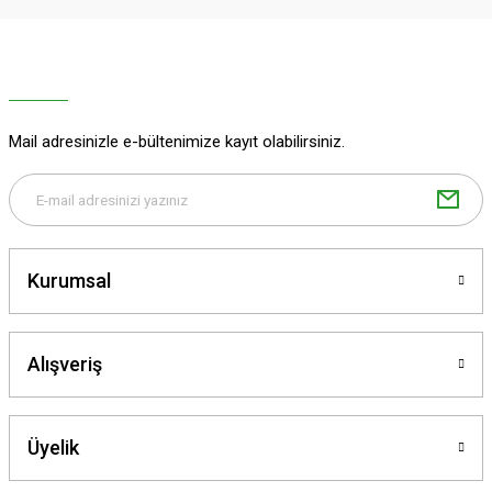
Ürün resmi kalitesiz, bozuk veya görüntülenemiyor.
Ürün açıklamasında eksik bilgiler bulunuyor.
Ürün bilgilerinde hatalar bulunuyor.
Ürün fiyatı diğer sitelerden daha pahalı.
Mail adresinizle e-bültenimize kayıt olabilirsiniz.
Bu ürüne benzer farklı alternatifler olmalı.
Kurumsal
Gönder
Alışveriş
Üyelik