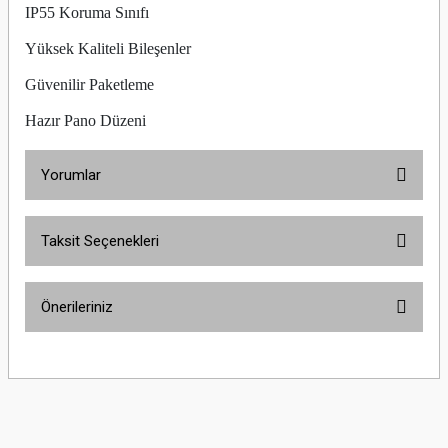
IP55 Koruma Sınıfı
Yüksek Kaliteli Bileşenler
Güvenilir Paketleme
Hazır Pano Düzeni
Yorumlar
Taksit Seçenekleri
Bu ürüne ilk yorumu siz yapın!
Önerileriniz
Yorum Yaz
Bu ürünün fiyat bilgisi, resim, ürün açıklamalarında ve diğer konularda
yetersiz gördüğünüz noktaları öneri formunu kullanarak tarafımıza
iletebilirsiniz.
Görüş ve önerileriniz için teşekkür ederiz.