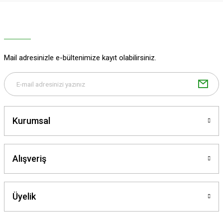
Ürün resmi kalitesiz, bozuk veya görüntülenemiyor.
Ürün açıklamasında eksik bilgiler bulunuyor.
Ürün bilgilerinde hatalar bulunuyor.
Ürün fiyatı diğer sitelerden daha pahalı.
Mail adresinizle e-bültenimize kayıt olabilirsiniz.
Bu ürüne benzer farklı alternatifler olmalı.
Kurumsal
Gönder
Alışveriş
Üyelik