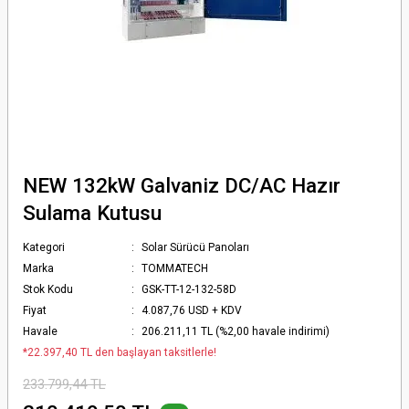
NEW 132kW Galvaniz DC/AC Hazır
Sulama Kutusu
Kategori
Solar Sürücü Panoları
Marka
TOMMATECH
Stok Kodu
GSK-TT-12-132-58D
Fiyat
4.087,76 USD + KDV
Havale
206.211,11 TL (%2,00 havale indirimi)
*22.397,40 TL den başlayan taksitlerle!
233.799,44 TL