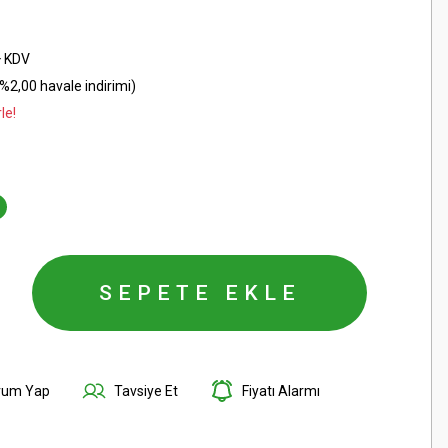
+ KDV
%2,00 havale indirimi)
le!
SEPETE EKLE
rum Yap
Tavsiye Et
Fiyatı Alarmı