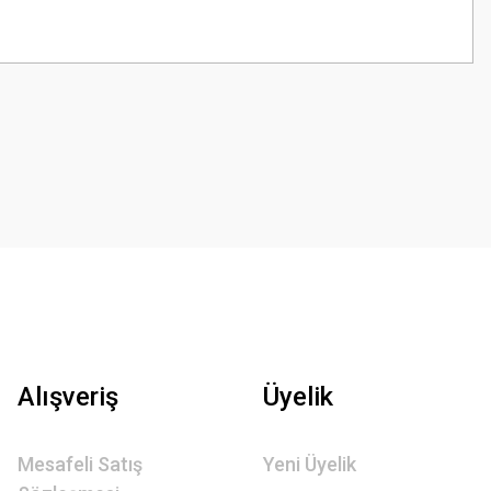
z.
Alışveriş
Üyelik
Mesafeli Satış
Yeni Üyelik