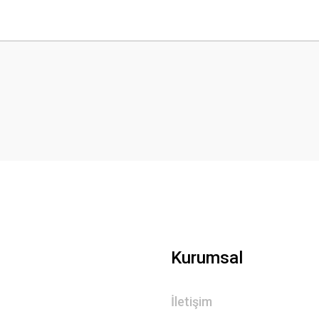
 yetersiz gördüğünüz noktaları öneri formunu kullanarak tarafımıza iletebilirsini
Bu ürüne ilk yorumu siz yapın!
Yorum Yaz
Gönder
Kurumsal
İletişim