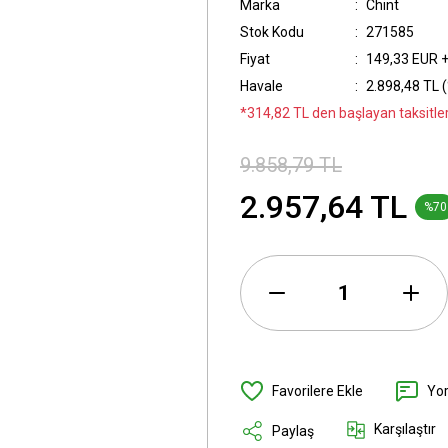
Marka
Chint
Stok Kodu
271585
Fiyat
149,33 EUR 
Havale
2.898,48 TL (
*314,82 TL den başlayan taksitler
9.858,79 TL
2.957,64 TL
%70
Yo
Karşılaştır
Paylaş