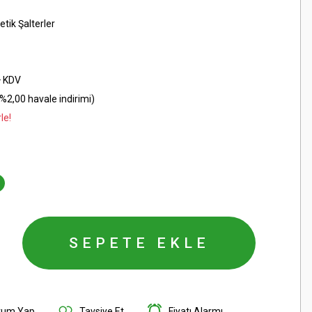
tik Şalterler
+ KDV
%2,00 havale indirimi)
le!
SEPETE EKLE
rum Yap
Tavsiye Et
Fiyatı Alarmı