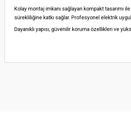
Kolay montaj imkanı sağlayan kompakt tasarımı ile p
sürekliliğine katkı sağlar. Profesyonel elektrik uyg
Dayanıklı yapısı, güvenilir koruma özellikleri ve yük
Bu ürünün fiyat bilgisi, resim, ürün açıklamalarında ve diğer konularda
Görüş ve önerileriniz için teşekkür ederiz.
Ürün resmi kalitesiz, bozuk veya görüntülenemiyor.
Ürün açıklamasında eksik bilgiler bulunuyor.
Ürün bilgilerinde hatalar bulunuyor.
Ürün fiyatı diğer sitelerden daha pahalı.
Bu ürüne benzer farklı alternatifler olmalı.