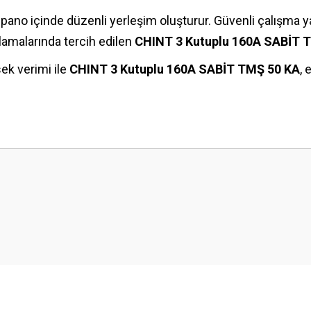
ano içinde düzenli yerleşim oluşturur. Güvenli çalışma ya
ulamalarında tercih edilen
CHINT 3 Kutuplu 160A SABİT 
sek verimi ile
CHINT 3 Kutuplu 160A SABİT TMŞ 50 KA
, 
 yetersiz gördüğünüz noktaları öneri formunu kullanarak tarafımıza iletebilirsini
Bu ürüne ilk yorumu siz yapın!
Yorum Yaz