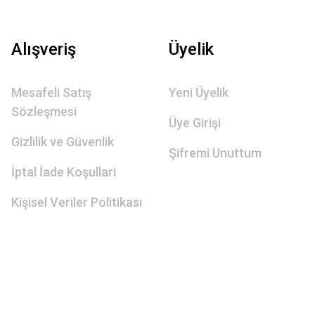
Alışveriş
Üyelik
Mesafeli Satış
Yeni Üyelik
Sözleşmesi
Üye Girişi
Gizlilik ve Güvenlik
Şifremi Unuttum
İptal İade Koşullari
Kişisel Veriler Politikası