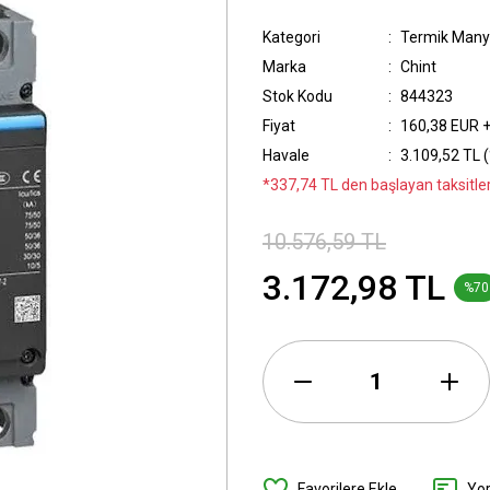
Kategori
Termik Manye
Marka
Chint
Stok Kodu
844323
Fiyat
160,38 EUR 
Havale
3.109,52 TL (
*337,74 TL den başlayan taksitler
10.576,59 TL
3.172,98 TL
%70
Yo