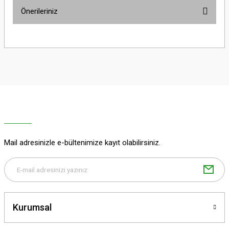
Önerileriniz
Yorum Yaz
Bu ürünün fiyat bilgisi, resim, ürün açıklamalarında ve diğer konularda
yetersiz gördüğünüz noktaları öneri formunu kullanarak tarafımıza
iletebilirsiniz.
Görüş ve önerileriniz için teşekkür ederiz.
Ürün resmi kalitesiz, bozuk veya görüntülenemiyor.
Ürün açıklamasında eksik bilgiler bulunuyor.
Ürün bilgilerinde hatalar bulunuyor.
Ürün fiyatı diğer sitelerden daha pahalı.
Mail adresinizle e-bültenimize kayıt olabilirsiniz.
Bu ürüne benzer farklı alternatifler olmalı.
Kurumsal
Gönder