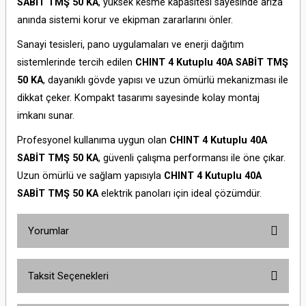
SABİT TMŞ 50 KA
, yüksek kesme kapasitesi sayesinde arıza
anında sistemi korur ve ekipman zararlarını önler.
Sanayi tesisleri, pano uygulamaları ve enerji dağıtım
sistemlerinde tercih edilen
CHINT 4 Kutuplu 40A SABİT TMŞ
50 KA
, dayanıklı gövde yapısı ve uzun ömürlü mekanizması ile
dikkat çeker. Kompakt tasarımı sayesinde kolay montaj
imkanı sunar.
Profesyonel kullanıma uygun olan
CHINT 4 Kutuplu 40A
SABİT TMŞ 50 KA
, güvenli çalışma performansı ile öne çıkar.
Uzun ömürlü ve sağlam yapısıyla
CHINT 4 Kutuplu 40A
SABİT TMŞ 50 KA
elektrik panoları için ideal çözümdür.
Yorumlar
Taksit Seçenekleri
Bu ürüne ilk yorumu siz yapın!