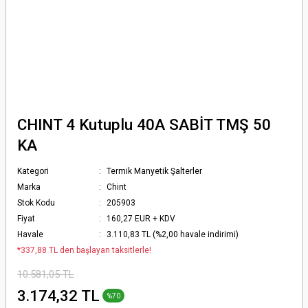
CHINT 4 Kutuplu 40A SABİT TMŞ 50
KA
Kategori
Termik Manyetik Şalterler
Marka
Chint
Stok Kodu
205903
Fiyat
160,27 EUR + KDV
Havale
3.110,83 TL (%2,00 havale indirimi)
*337,88 TL den başlayan taksitlerle!
10.581,05 TL
3.174,32 TL
%70