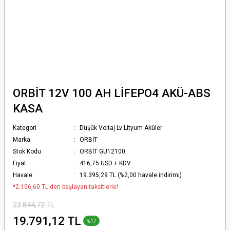
ORBİT 12V 100 AH LİFEPO4 AKÜ-ABS
KASA
Kategori
Düşük Voltaj Lv Lityum Aküler
Marka
ORBİT
Stok Kodu
ORBİT GU12100
Fiyat
416,75 USD + KDV
Havale
19.395,29 TL (%2,00 havale indirimi)
*2.106,60 TL den başlayan taksitlerle!
23.844,72 TL
19.791,12 TL
%17