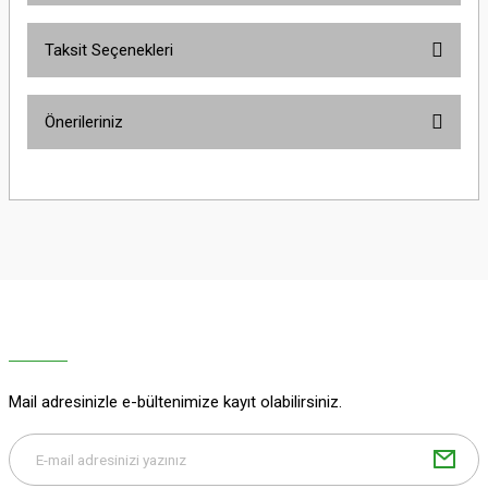
Taksit Seçenekleri
Bu ürüne ilk yorumu siz yapın!
Önerileriniz
Yorum Yaz
Bu ürünün fiyat bilgisi, resim, ürün açıklamalarında ve diğer konularda
yetersiz gördüğünüz noktaları öneri formunu kullanarak tarafımıza
iletebilirsiniz.
Görüş ve önerileriniz için teşekkür ederiz.
Ürün resmi kalitesiz, bozuk veya görüntülenemiyor.
Ürün açıklamasında eksik bilgiler bulunuyor.
Ürün bilgilerinde hatalar bulunuyor.
Ürün fiyatı diğer sitelerden daha pahalı.
Mail adresinizle e-bültenimize kayıt olabilirsiniz.
Bu ürüne benzer farklı alternatifler olmalı.