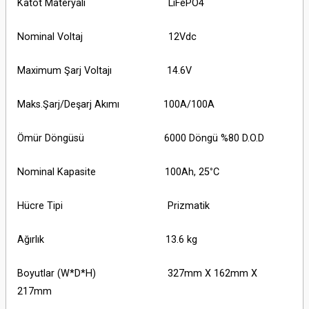
Katot Materyali LiFePO4
Nominal Voltaj 12Vdc
Maximum Şarj Voltajı 14.6V
Maks.Şarj/Deşarj Akımı 100A/100A
Ömür Döngüsü 6000 Döngü %80 D.O.D
Nominal Kapasite 100Ah, 25
°
C
Hücre Tipi Prizmatik
Ağırlık 13.6 kg
Boyutlar (W*D*H) 327mm X 162mm X
217mm