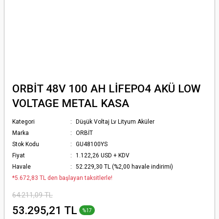
ORBİT 48V 100 AH LİFEPO4 AKÜ LOW
VOLTAGE METAL KASA
Kategori
Düşük Voltaj Lv Lityum Aküler
Marka
ORBİT
Stok Kodu
GU48100YS
Fiyat
1.122,26 USD + KDV
Havale
52.229,30 TL (%2,00 havale indirimi)
*5.672,83 TL den başlayan taksitlerle!
64.211,09 TL
53.295,21 TL
%17