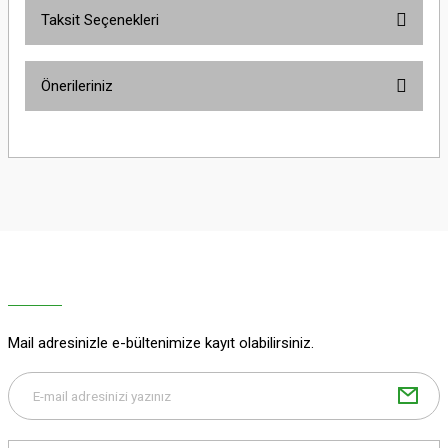
Taksit Seçenekleri
Bu ürüne ilk yorumu siz yapın!
Önerileriniz
Yorum Yaz
Bu ürünün fiyat bilgisi, resim, ürün açıklamalarında ve diğer konularda
yetersiz gördüğünüz noktaları öneri formunu kullanarak tarafımıza
iletebilirsiniz.
Görüş ve önerileriniz için teşekkür ederiz.
Ürün resmi kalitesiz, bozuk veya görüntülenemiyor.
Ürün açıklamasında eksik bilgiler bulunuyor.
Ürün bilgilerinde hatalar bulunuyor.
Ürün fiyatı diğer sitelerden daha pahalı.
Mail adresinizle e-bültenimize kayıt olabilirsiniz.
Bu ürüne benzer farklı alternatifler olmalı.