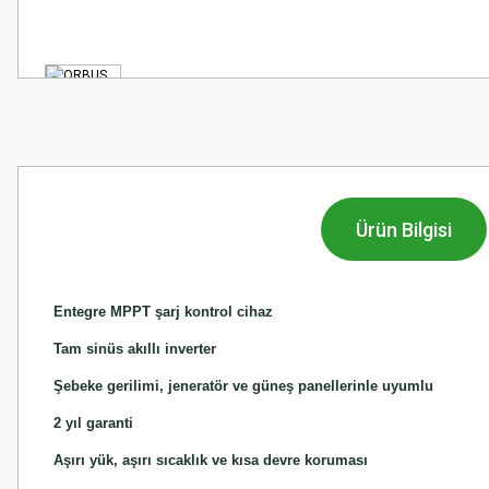
Ürün Bilgisi
Entegre MPPT şarj kontrol cihaz
Tam sinüs akıllı inverter
Şebeke gerilimi, jeneratör ve güneş panellerinle uyumlu
2 yıl garanti
Aşırı yük, aşırı sıcaklık ve kısa devre koruması