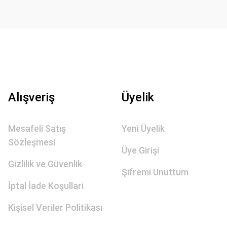
Alışveriş
Üyelik
Mesafeli Satış
Yeni Üyelik
Sözleşmesi
Üye Girişi
Gizlilik ve Güvenlik
Şifremi Unuttum
İptal İade Koşullari
Kişisel Veriler Politikası