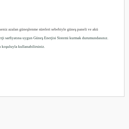
erseniz azalan güneşlenme süreleri sebebiyle güneş paneli ve akü
nerji sarfiyatına uygun Güneş Enerjisi Sistemi kurmak durumundasınız.
ı koşuluyla kullanabilirsiniz.
z.