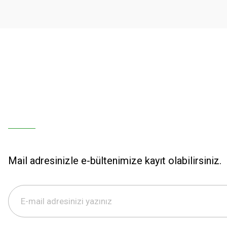
Ürün fiyatı diğer sitelerden daha pahalı.
Bu ürüne benzer farklı alternatifler olmalı.
Mail adresinizle e-bültenimize kayıt olabilirsiniz.