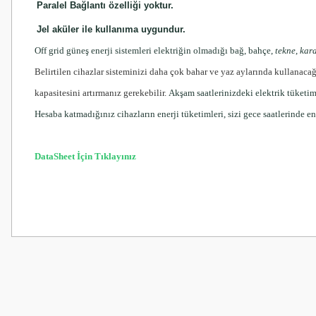
Paralel Bağlantı özelliği yoktur.
Jel aküler ile kullanıma uygundur.
Off grid
güneş enerji sistemleri elektriğin olmadığı bağ, bahçe,
tekne
,
kar
Belirtilen cihazlar sisteminizi daha çok bahar ve yaz aylarında kullanaca
kapasitesini artırmanız gerekebilir.
Akşam saatlerinizdeki elektrik tüketim
Hesaba katmadığınız cihazların enerji tüketimleri, sizi gece saatlerinde en
DataSheet İçin Tıklayınız
Bu ürünün fiyat bilgisi, resim, ürün açıklamalarında ve diğer konularda
Görüş ve önerileriniz için teşekkür ederiz.
Ürün resmi kalitesiz, bozuk veya görüntülenemiyor.
Ürün açıklamasında eksik bilgiler bulunuyor.
Ürün bilgilerinde hatalar bulunuyor.