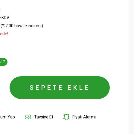
6
+ KDV
(%2,00 havale indirimi)
erle!
%17
SEPETE EKLE
rum Yap
Tavsiye Et
Fiyatı Alarmı