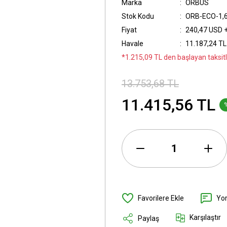
Marka
ORBUS
Stok Kodu
ORB-ECO-1,
Fiyat
240,47 USD 
Havale
11.187,24 TL 
*1.215,09 TL den başlayan taksitl
13.753,68 TL
11.415,56 TL
Yo
Karşılaştır
Paylaş