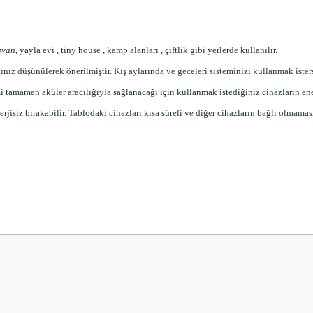
avan
, yayla evi , tiny house , kamp alanları , çiftlik gibi yerlerde kullanılır.
ğınız düşünülerek önerilmiştir. Kış aylarında ve geceleri sisteminizi kullanmak ist
i tamamen aküler aracılığıyla sağlanacağı için kullanmak istediğiniz cihazların e
erjisiz bırakabilir. Tablodaki cihazları kısa süreli ve diğer cihazların bağlı olmamas
 yetersiz gördüğünüz noktaları öneri formunu kullanarak tarafımıza iletebilirsini
Bu ürüne ilk yorumu siz yapın!
Yorum Yaz