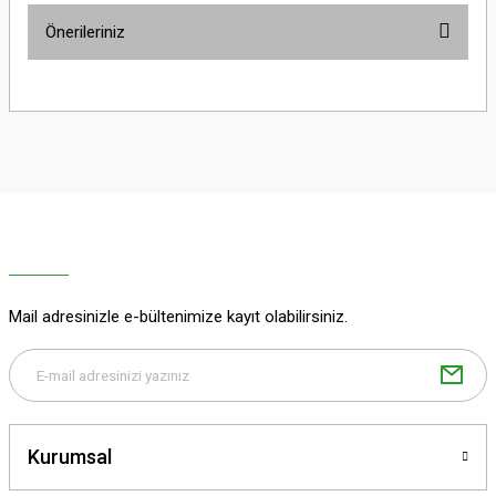
Önerileriniz
Yorum Yaz
Bu ürünün fiyat bilgisi, resim, ürün açıklamalarında ve diğer konularda
yetersiz gördüğünüz noktaları öneri formunu kullanarak tarafımıza
iletebilirsiniz.
Görüş ve önerileriniz için teşekkür ederiz.
Ürün resmi kalitesiz, bozuk veya görüntülenemiyor.
Ürün açıklamasında eksik bilgiler bulunuyor.
Ürün bilgilerinde hatalar bulunuyor.
Ürün fiyatı diğer sitelerden daha pahalı.
Mail adresinizle e-bültenimize kayıt olabilirsiniz.
Bu ürüne benzer farklı alternatifler olmalı.
Kurumsal
Gönder