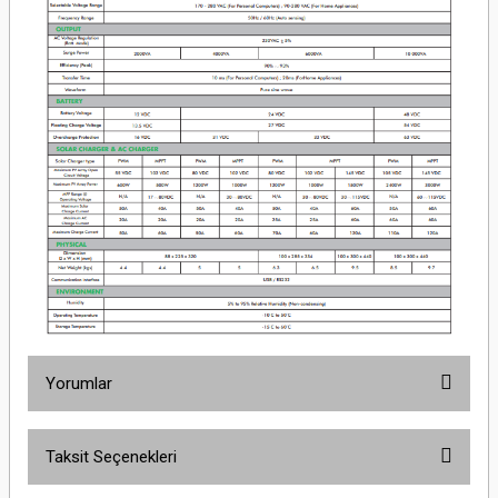
Yorumlar
Taksit Seçenekleri
Bu ürüne ilk yorumu siz yapın!