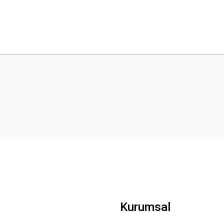
 yetersiz gördüğünüz noktaları öneri formunu kullanarak tarafımıza iletebilirsini
Bu ürüne ilk yorumu siz yapın!
Yorum Yaz
Gönder
Kurumsal