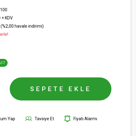
-100
D + KDV
(%2,00 havale indirimi)
erle!
%17
SEPETE EKLE
rum Yap
Tavsiye Et
Fiyatı Alarmı