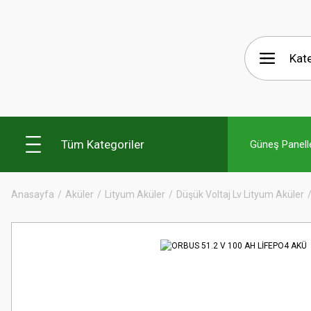
Tüm Kategoriler
Güneş Panelle
Anasayfa
Aküler
Lityum Aküler
Düşük Voltaj Lv Lityum Aküler