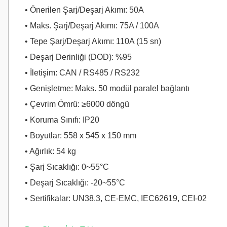
• Önerilen Şarj/Deşarj Akımı: 50A
• Maks. Şarj/Deşarj Akımı: 75A / 100A
• Tepe Şarj/Deşarj Akımı: 110A (15 sn)
• Deşarj Derinliği (DOD): %95
• İletişim: CAN / RS485 / RS232
• Genişletme: Maks. 50 modül paralel bağlantı
• Çevrim Ömrü: ≥6000 döngü
• Koruma Sınıfı: IP20
• Boyutlar: 558 x 545 x 150 mm
• Ağırlık: 54 kg
• Şarj Sıcaklığı: 0~55°C
• Deşarj Sıcaklığı: -20~55°C
• Sertifikalar: UN38.3, CE-EMC, IEC62619, CEI-02