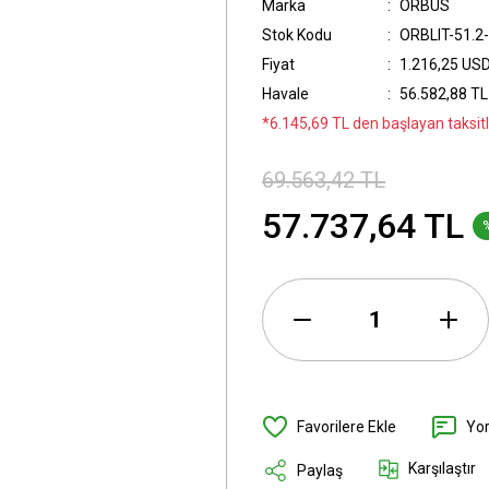
Marka
ORBUS
Stok Kodu
ORBLIT-51.2
Fiyat
1.216,25 US
Havale
56.582,88 TL 
*6.145,69 TL den başlayan taksitl
69.563,42 TL
57.737,64 TL
Yo
Karşılaştır
Paylaş