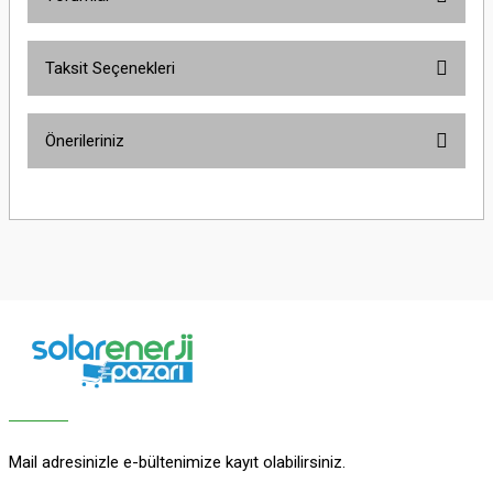
Taksit Seçenekleri
Bu ürüne ilk yorumu siz yapın!
Önerileriniz
Yorum Yaz
Bu ürünün fiyat bilgisi, resim, ürün açıklamalarında ve diğer konularda
yetersiz gördüğünüz noktaları öneri formunu kullanarak tarafımıza
iletebilirsiniz.
Görüş ve önerileriniz için teşekkür ederiz.
Ürün resmi kalitesiz, bozuk veya görüntülenemiyor.
Ürün açıklamasında eksik bilgiler bulunuyor.
Ürün bilgilerinde hatalar bulunuyor.
Ürün fiyatı diğer sitelerden daha pahalı.
Bu ürüne benzer farklı alternatifler olmalı.
Mail adresinizle e-bültenimize kayıt olabilirsiniz.