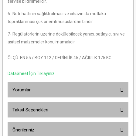
servise bildirilmelidir.
6- Nötr hattının sağlıklı olması ve cihazın da mutlaka
topraklanması çok önemli hususlardan biridir.
7- Regülatörlerin üzerine dökülebilecek yanıcı, patlayıcı, sıvı ve
asitsel malzemeler konulmamalıdır.
ÖLÇÜ: EN 55 / BOY 112 / DERİNLİK 45 / AĞIRLIK 175 KG
DataSheet İçin Tıklayınız
Yorumlar
Taksit Seçenekleri
Bu ürüne ilk yorumu siz yapın!
Önerileriniz
Yorum Yaz