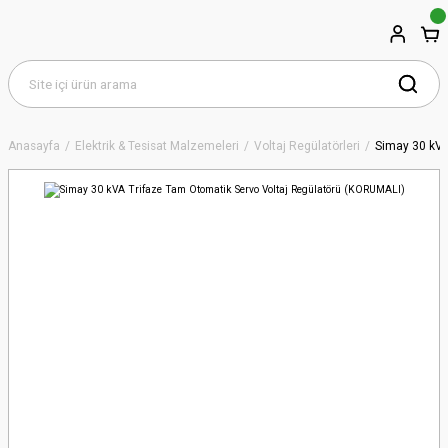
Anasayfa
Elektrik & Tesisat Malzemeleri
Voltaj Regülatörleri
Simay 30 kVA