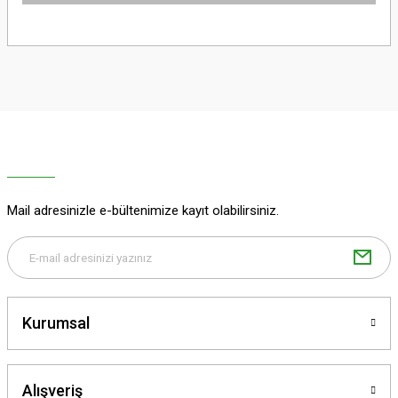
Bu ürünün fiyat bilgisi, resim, ürün açıklamalarında ve diğer konularda
yetersiz gördüğünüz noktaları öneri formunu kullanarak tarafımıza
iletebilirsiniz.
Görüş ve önerileriniz için teşekkür ederiz.
Ürün resmi kalitesiz, bozuk veya görüntülenemiyor.
Ürün açıklamasında eksik bilgiler bulunuyor.
Ürün bilgilerinde hatalar bulunuyor.
Ürün fiyatı diğer sitelerden daha pahalı.
Mail adresinizle e-bültenimize kayıt olabilirsiniz.
Bu ürüne benzer farklı alternatifler olmalı.
Kurumsal
Gönder
Alışveriş