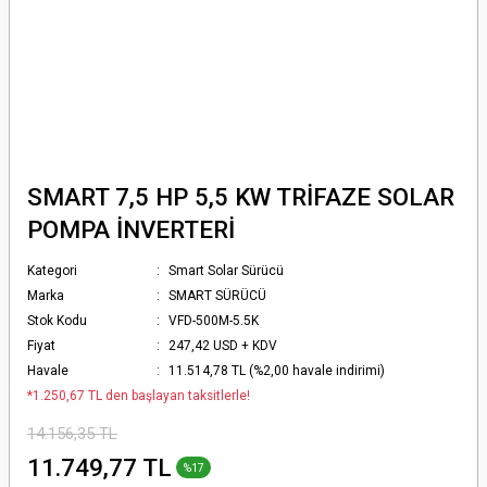
SMART 7,5 HP 5,5 KW TRİFAZE SOLAR
POMPA İNVERTERİ
Kategori
Smart Solar Sürücü
Marka
SMART SÜRÜCÜ
Stok Kodu
VFD-500M-5.5K
Fiyat
247,42 USD + KDV
Havale
11.514,78 TL (%2,00 havale indirimi)
*1.250,67 TL den başlayan taksitlerle!
14.156,35 TL
11.749,77 TL
%17