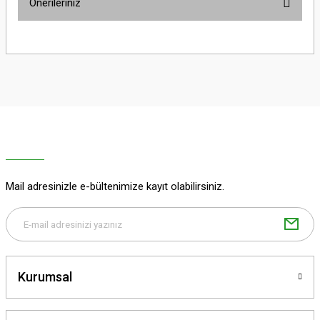
Önerileriniz
Yorum Yaz
Bu ürünün fiyat bilgisi, resim, ürün açıklamalarında ve diğer konularda
yetersiz gördüğünüz noktaları öneri formunu kullanarak tarafımıza
iletebilirsiniz.
Görüş ve önerileriniz için teşekkür ederiz.
Ürün resmi kalitesiz, bozuk veya görüntülenemiyor.
Ürün açıklamasında eksik bilgiler bulunuyor.
Ürün bilgilerinde hatalar bulunuyor.
Ürün fiyatı diğer sitelerden daha pahalı.
Mail adresinizle e-bültenimize kayıt olabilirsiniz.
Bu ürüne benzer farklı alternatifler olmalı.
Kurumsal
Gönder