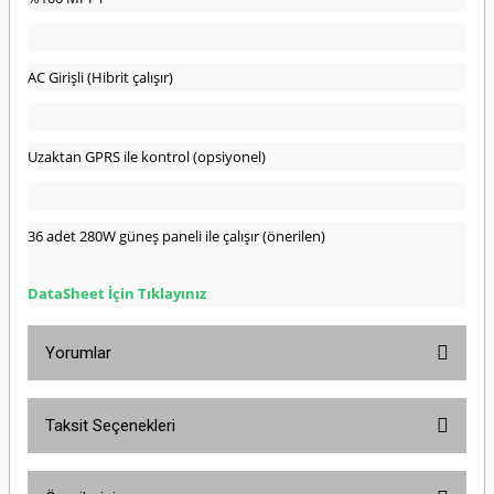
AC Girişli (Hibrit çalışır)
Uzaktan GPRS ile kontrol (opsiyonel)
36
adet 280W güneş paneli ile çalışır (önerilen)
DataSheet İçin Tıklayınız
Yorumlar
Taksit Seçenekleri
Bu ürüne ilk yorumu siz yapın!