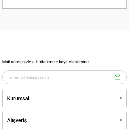
Bu ürünün fiyat bilgisi, resim, ürün açıklamalarında ve diğer konularda
yetersiz gördüğünüz noktaları öneri formunu kullanarak tarafımıza
iletebilirsiniz.
Görüş ve önerileriniz için teşekkür ederiz.
Ürün resmi kalitesiz, bozuk veya görüntülenemiyor.
Ürün açıklamasında eksik bilgiler bulunuyor.
Ürün bilgilerinde hatalar bulunuyor.
Ürün fiyatı diğer sitelerden daha pahalı.
Mail adresinizle e-bültenimize kayıt olabilirsiniz.
Bu ürüne benzer farklı alternatifler olmalı.
Kurumsal
Gönder
Alışveriş