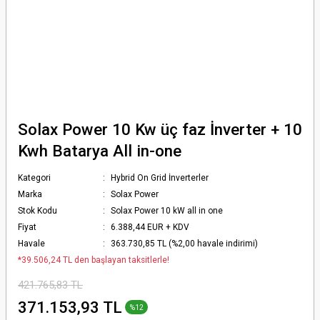
Solax Power 10 Kw üç faz İnverter + 10
Kwh Batarya All in-one
Kategori
Hybrid On Grid İnverterler
Marka
Solax Power
Stok Kodu
Solax Power 10 kW all in one
Fiyat
6.388,44 EUR + KDV
Havale
363.730,85 TL (%2,00 havale indirimi)
*39.506,24 TL den başlayan taksitlerle!
421.765,83 TL
371.153,93 TL
%12