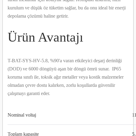
kurulum ve düşük öz tüketim sağlar, bu da onu ideal bir enerji
depolama çözümü haline getirir.
Ürün Avantajı
T-BAT-SYS-HV-5.8, %90'a varan etkileyici deşarj derinliği
(DOD) ve 6000 döngüyü aşan bir döngü ömrü sunar. IP65
koruma sınıfı ile, toksik ağır metaller veya kostik malzemeler
olmadan çevre dostu kalırken, zorlu koşullarda güvenilir
çalışmayı garanti eder.
Nominal voltaj
1
Toplam kapasite
5