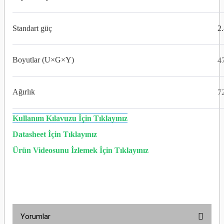
Standart güç
2
Boyutlar (U×G×Y)
4
Ağırlık
7
Kullanım Kılavuzu İçin Tıklayınız
Datasheet İçin Tıklayınız
Ürün Videosunu İzlemek İçin Tıklayınız
Yorumlar