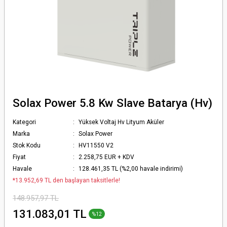
Solax Power 5.8 Kw Slave Batarya (Hv)
Kategori
Yüksek Voltaj Hv Lityum Aküler
Marka
Solax Power
Stok Kodu
HV11550 V2
Fiyat
2.258,75 EUR + KDV
Havale
128.461,35 TL (%2,00 havale indirimi)
*13.952,69 TL den başlayan taksitlerle!
148.957,97 TL
131.083,01 TL
%12