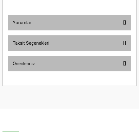
Yorumlar
Taksit Seçenekleri
Bu ürüne ilk yorumu siz yapın!
Önerileriniz
Yorum Yaz
Bu ürünün fiyat bilgisi, resim, ürün açıklamalarında ve diğer konularda
yetersiz gördüğünüz noktaları öneri formunu kullanarak tarafımıza
iletebilirsiniz.
Görüş ve önerileriniz için teşekkür ederiz.
Ürün resmi kalitesiz, bozuk veya görüntülenemiyor.
Ürün açıklamasında eksik bilgiler bulunuyor.
Ürün bilgilerinde hatalar bulunuyor.
Ürün fiyatı diğer sitelerden daha pahalı.