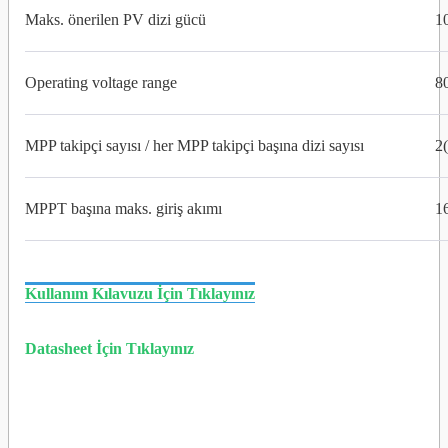
Maks. önerilen PV dizi gücü
1
Operating voltage range
8
MPP takipçi sayısı / her MPP takipçi başına dizi sayısı
2(
MPPT başına maks. giriş akımı
1
Kullanım Kılavuzu İçin Tıklayınız
Datasheet İçin Tıklayınız