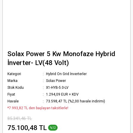
Solax Power 5 Kw Monofaze Hybrid
İnverter- LV(48 Volt)
Kategori
Hybrid On Grid İnverterler
Marka
Solax Power
Stok Kodu
X1-HYB-5.0-LV
Fiyat
1.294,09 EUR + KDV
Havale
73.598,47 TL (%2,00 havale indirimi)
*7.993,82 TL den başlayan taksitlerle!
85.341,46 TL
75.100,48 TL
%12