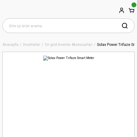
Anasayfa
İnverterler
On grid İnverter Aksesuarları
Solax Power Trifaze Sm