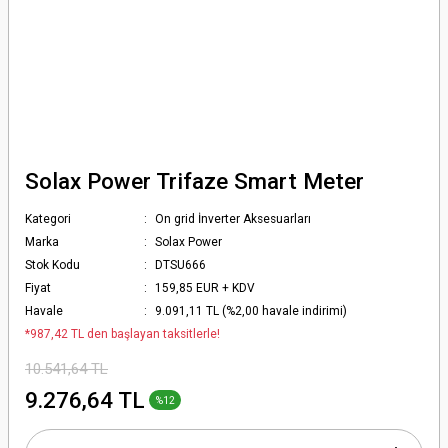
Solax Power Trifaze Smart Meter
Kategori
On grid İnverter Aksesuarları
Marka
Solax Power
Stok Kodu
DTSU666
Fiyat
159,85 EUR + KDV
Havale
9.091,11 TL (%2,00 havale indirimi)
*987,42 TL den başlayan taksitlerle!
10.541,64 TL
9.276,64 TL
%12