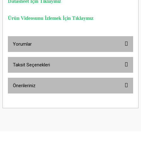
Datasheet İçin Tıklayınız
Ürün Videosunu İzlemek İçin Tıklayınız
Yorumlar
Taksit Seçenekleri
Bu ürüne ilk yorumu siz yapın!
Önerileriniz
Yorum Yaz
Bu ürünün fiyat bilgisi, resim, ürün açıklamalarında ve diğer konularda
yetersiz gördüğünüz noktaları öneri formunu kullanarak tarafımıza
iletebilirsiniz.
Görüş ve önerileriniz için teşekkür ederiz.
Ürün resmi kalitesiz, bozuk veya görüntülenemiyor.