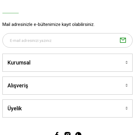
Ürün açıklamasında eksik bilgiler bulunuyor.
Ürün bilgilerinde hatalar bulunuyor.
Ürün fiyatı diğer sitelerden daha pahalı.
Mail adresinizle e-bültenimize kayıt olabilirsiniz.
Bu ürüne benzer farklı alternatifler olmalı.
Kurumsal
Gönder
Alışveriş
Üyelik