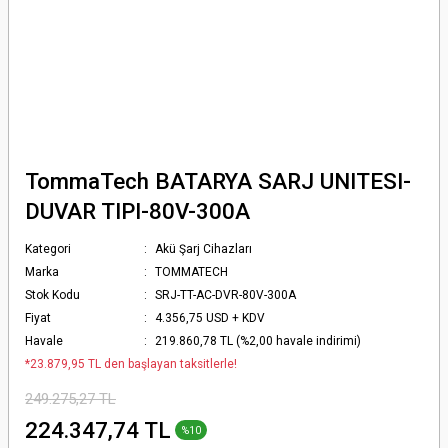
TommaTech BATARYA SARJ UNITESI-
DUVAR TIPI-80V-300A
Kategori
Akü Şarj Cihazları
Marka
TOMMATECH
Stok Kodu
SRJ-TT-AC-DVR-80V-300A
Fiyat
4.356,75 USD + KDV
Havale
219.860,78 TL (%2,00 havale indirimi)
*23.879,95 TL den başlayan taksitlerle!
249.275,27 TL
224.347,74 TL
%10