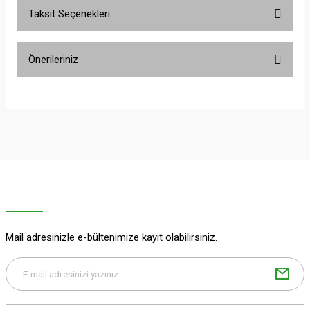
Taksit Seçenekleri
Bu ürüne ilk yorumu siz yapın!
Önerileriniz
Yorum Yaz
Bu ürünün fiyat bilgisi, resim, ürün açıklamalarında ve diğer konularda
yetersiz gördüğünüz noktaları öneri formunu kullanarak tarafımıza
iletebilirsiniz.
Görüş ve önerileriniz için teşekkür ederiz.
Ürün resmi kalitesiz, bozuk veya görüntülenemiyor.
Ürün açıklamasında eksik bilgiler bulunuyor.
Ürün bilgilerinde hatalar bulunuyor.
Ürün fiyatı diğer sitelerden daha pahalı.
Mail adresinizle e-bültenimize kayıt olabilirsiniz.
Bu ürüne benzer farklı alternatifler olmalı.