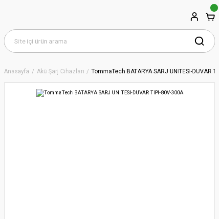
Anasayfa
Akü Şarj Cihazları
TommaTech BATARYA SARJ UNITESI-DUVAR TIP