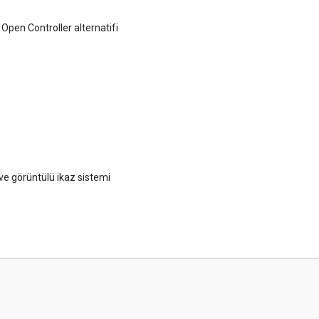
 Open Controller alternatifi
i ve görüntülü ikaz sistemi
 yetersiz gördüğünüz noktaları öneri formunu kullanarak tarafımıza iletebilirsini
Bu ürüne ilk yorumu siz yapın!
Yorum Yaz