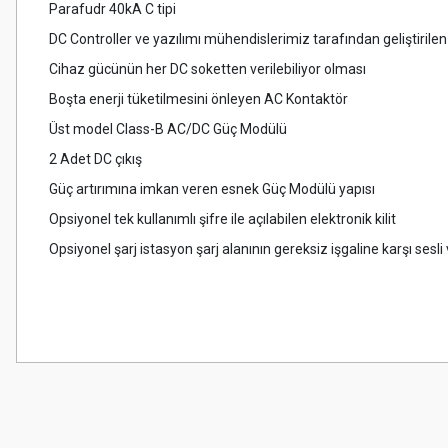
Parafudr 40kA C tipi
DC Controller ve yazılımı mühendislerimiz tarafından geliştirilen
Cihaz gücünün her DC soketten verilebiliyor olması
Boşta enerji tüketilmesini önleyen AC Kontaktör
Üst model Class-B AC/DC Güç Modülü
2 Adet DC çıkış
Güç artırımına imkan veren esnek Güç Modülü yapısı
Opsiyonel tek kullanımlı şifre ile açılabilen elektronik kilit
Opsiyonel şarj istasyon şarj alanının gereksiz işgaline karşı sesl
Bu ürünün fiyat bilgisi, resim, ürün açıklamalarında ve diğer konularda
Görüş ve önerileriniz için teşekkür ederiz.
Ürün resmi kalitesiz, bozuk veya görüntülenemiyor.
Ürün açıklamasında eksik bilgiler bulunuyor.