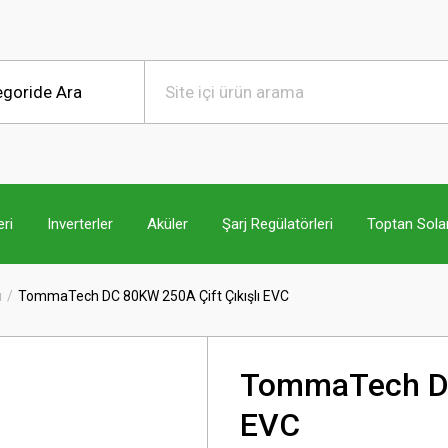
ri
Inverterler
Aküler
Şarj Regülatörleri
Toptan Sola
ı
TommaTech DC 80KW 250A Çift Çıkışlı EVC
TommaTech DC
EVC