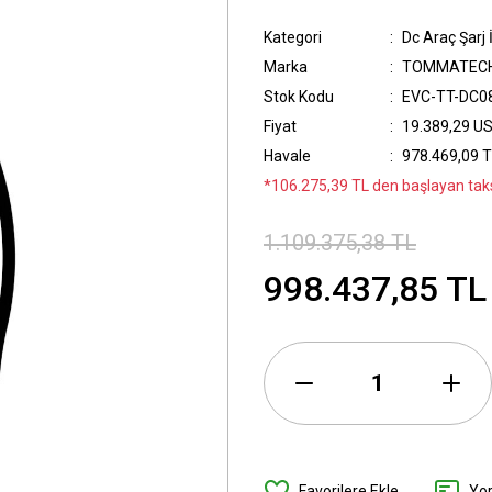
Kategori
Dc Araç Şarj 
Marka
TOMMATEC
Stok Kodu
EVC-TT-DC0
Fiyat
19.389,29 U
Havale
978.469,09 T
*106.275,39 TL den başlayan taksi
1.109.375,38 TL
998.437,85 TL
Yo