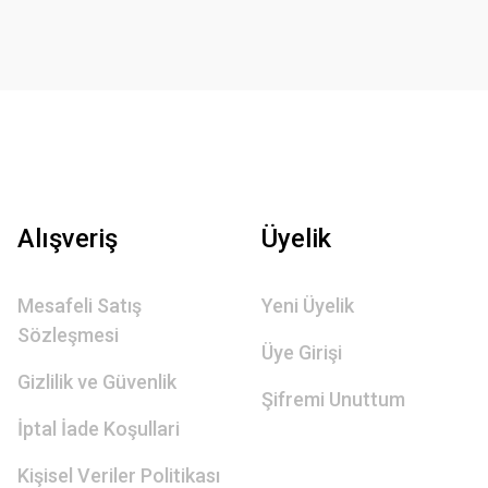
Alışveriş
Üyelik
Mesafeli Satış
Yeni Üyelik
Sözleşmesi
Üye Girişi
Gizlilik ve Güvenlik
Şifremi Unuttum
İptal İade Koşullari
Kişisel Veriler Politikası