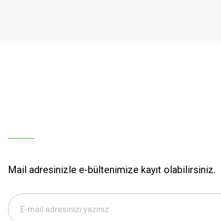
Ürün bilgilerinde hatalar bulunuyor.
Ürün fiyatı diğer sitelerden daha pahalı.
Bu ürüne benzer farklı alternatifler olmalı.
Mail adresinizle e-bültenimize kayıt olabilirsiniz.