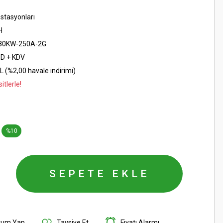
İstasyonları
H
80KW-250A-2G
SD + KDV
L (%2,00 havale indirimi)
tlerle!
%10
SEPETE EKLE
rum Yap
Tavsiye Et
Fiyatı Alarmı