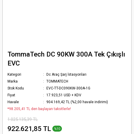
TommaTech DC 90KW 300A Tek Çıkışlı
EVC
Kategori
Dc Araç Şarj İstasyonları
Marka
TOMMATECH
Stok Kodu
EVC-TT-DC090KW-300A-1G
Fiyat
17.923,51 USD + KDV
Havale
904.169,42 TL (%2,00 havale indirimi)
*98.205,41 TL den başlayan taksitlerle!
1.025.135,39 TL
922.621,85 TL
%10