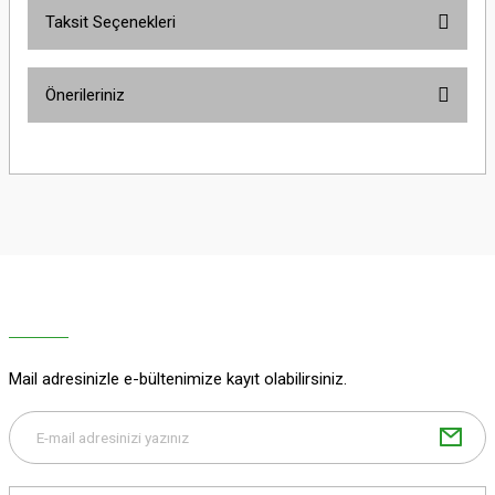
Taksit Seçenekleri
Bu ürüne ilk yorumu siz yapın!
Önerileriniz
Yorum Yaz
Bu ürünün fiyat bilgisi, resim, ürün açıklamalarında ve diğer konularda
yetersiz gördüğünüz noktaları öneri formunu kullanarak tarafımıza
iletebilirsiniz.
Görüş ve önerileriniz için teşekkür ederiz.
Ürün resmi kalitesiz, bozuk veya görüntülenemiyor.
Ürün açıklamasında eksik bilgiler bulunuyor.
Ürün bilgilerinde hatalar bulunuyor.
Ürün fiyatı diğer sitelerden daha pahalı.
Mail adresinizle e-bültenimize kayıt olabilirsiniz.
Bu ürüne benzer farklı alternatifler olmalı.