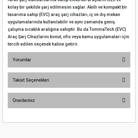
kolay bir şekilde şarj edilmesini sağlar. Akıllı ve kompakt bir
tasarıma sahip (EVC) araç şarj cihazları, iç ve dış mekan
uygulamalarında kullanılabilir ve aynı zamanda geniş
çalışma sıcaklık aralığına sahiptir. Bu da TommaTech (EVC)
Araç Şarj Cihazlarını konut, ofis veya kamu uygulamaları için
tercih edilen seçenek haline getirir.
Yorumlar
Taksit Seçenekleri
Bu ürüne ilk yorumu siz yapın!
Önerileriniz
Yorum Yaz
Bu ürünün fiyat bilgisi, resim, ürün açıklamalarında ve diğer konularda
yetersiz gördüğünüz noktaları öneri formunu kullanarak tarafımıza
iletebilirsiniz.
Görüş ve önerileriniz için teşekkür ederiz.