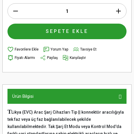
SEPETE EKLE
Yorum Yap
Tavsiye Et
Fiyatı Alarmı
Paylaş
Karşılaştır
Ürün Bilgisi
T
Likya (EVC) Arac Şarj Cihazları Tip || konnektör aracılığıyla
tek faz veya üç faz bağlanılabilecek şekilde
kullanılabilmektedir. Tak Şarj Et Modu veya Kontrol Mod'da
farklı şarj standartlarına sahip elektrikli araçların hızlı ve