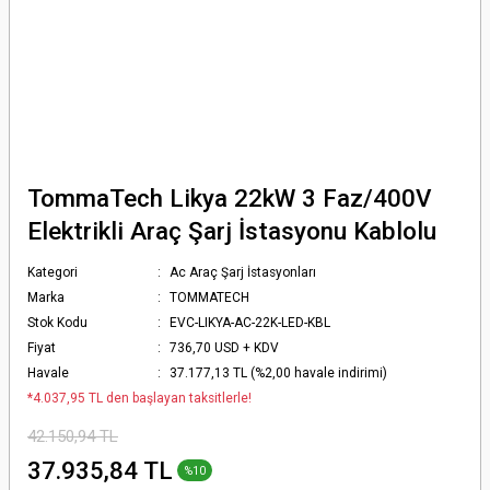
TommaTech Likya 22kW 3 Faz/400V
Elektrikli Araç Şarj İstasyonu Kablolu
Kategori
Ac Araç Şarj İstasyonları
Marka
TOMMATECH
Stok Kodu
EVC-LIKYA-AC-22K-LED-KBL
Fiyat
736,70 USD + KDV
Havale
37.177,13 TL (%2,00 havale indirimi)
*4.037,95 TL den başlayan taksitlerle!
42.150,94 TL
37.935,84 TL
%10