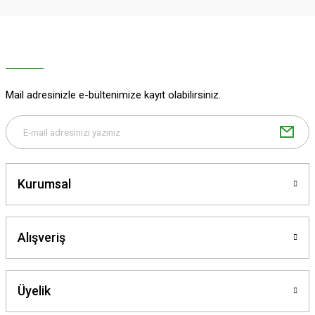
Ürün resmi kalitesiz, bozuk veya görüntülenemiyor.
Ürün açıklamasında eksik bilgiler bulunuyor.
Ürün bilgilerinde hatalar bulunuyor.
Ürün fiyatı diğer sitelerden daha pahalı.
Mail adresinizle e-bültenimize kayıt olabilirsiniz.
Bu ürüne benzer farklı alternatifler olmalı.
Kurumsal
Gönder
Alışveriş
Üyelik