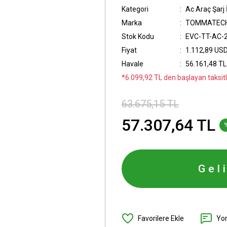
Kategori
Ac Araç Şarj 
Marka
TOMMATEC
Stok Kodu
EVC-TT-AC-
Fiyat
1.112,89 US
Havale
56.161,48 TL 
*6.099,92 TL den başlayan taksitl
63.675,15 TL
57.307,64 TL
Gel
Yo