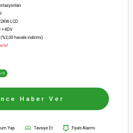
İstasyonları
H
22KW-LCD
D + KDV
(%2,00 havale indirimi)
erle!
%10
ince Haber Ver
rum Yap
Tavsiye Et
Fiyatı Alarmı