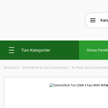
Tüm Kategoriler
Güneş Panelle
Anasayfa
Elektrikli Araç Şarj İstasyonları
Ac Araç Şarj İstasyonlar