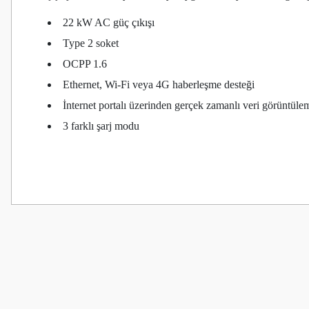
22 kW AC güç çıkışı
Type 2 soket
OCPP 1.6
Ethernet, Wi-Fi veya 4G haberleşme desteği
İnternet portalı üzerinden gerçek zamanlı veri görüntüle
3 farklı şarj modu
Bu ürünün fiyat bilgisi, resim, ürün açıklamalarında ve diğer konularda
Görüş ve önerileriniz için teşekkür ederiz.
Ürün resmi kalitesiz, bozuk veya görüntülenemiyor.
Ürün açıklamasında eksik bilgiler bulunuyor.
Ürün bilgilerinde hatalar bulunuyor.
Ürün fiyatı diğer sitelerden daha pahalı.